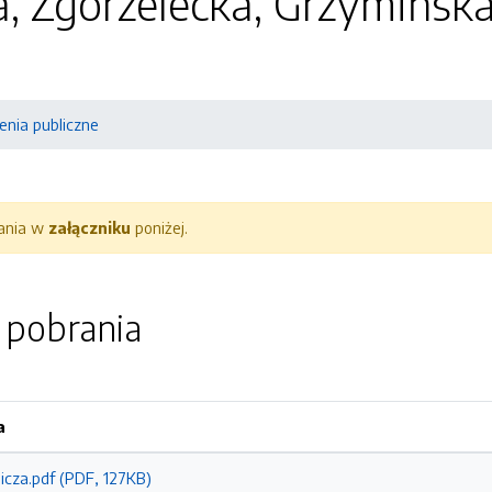
, Zgorzelecka, Grzymińska
nia publiczne
rania w
załączniku
poniżej.
o pobrania
a
icza.pdf (PDF, 127KB)