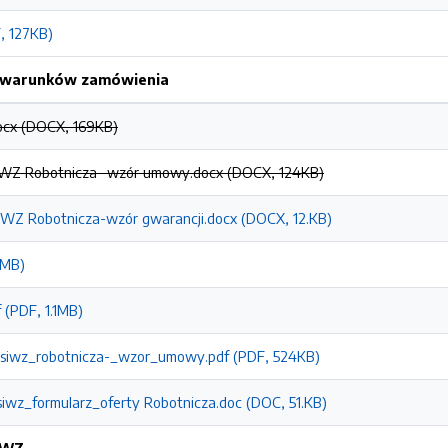
, 127KB)
h warunków zamówienia
ocx (DOCX, 169KB)
SIWZ Robotnicza- wzór umowy.docx (DOCX, 124KB)
SIWZ Robotnicza-wzór gwarancji.docx (DOCX, 12.KB)
4MB)
 (PDF, 1.1MB)
_siwz_robotnicza-_wzor_umowy.pdf (PDF, 524KB)
siwz_formularz_oferty Robotnicza.doc (DOC, 51.KB)