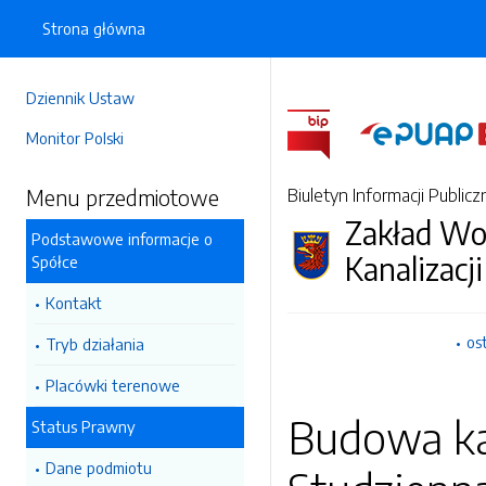
Strona główna
Dziennik Ustaw
Monitor Polski
Menu przedmiotowe
Biuletyn Informacji Publicz
Zakład Wo
Podstawowe informacje o
Kanalizacji
Spółce
Kontakt
os
Tryb działania
Placówki terenowe
Budowa kan
Status Prawny
Dane podmiotu