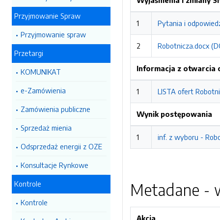
Wyjaśnienia i zmiany 
Przyjmowanie Spraw
1
Pytania i odpowied
Przyjmowanie spraw
2
Robotnicza.docx (D
Przetargi
Informacja z otwarcia 
KOMUNIKAT
e-Zamówienia
1
LISTA ofert Robotn
Zamówienia publiczne
Wynik postępowania
Sprzedaż mienia
1
inf. z wyboru - Ro
Odsprzedaż energii z OZE
Konsultacje Rynkowe
Kontrole
Metadane - w
Kontrole
Akcja