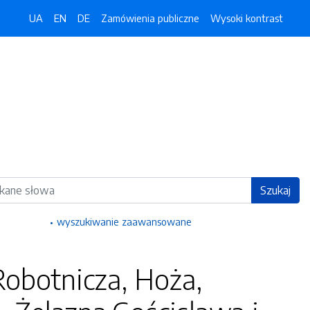
UA
EN
DE
Zamówienia publiczne
Wysoki kontrast
ka
Szukaj
wyszukiwanie zaawansowane
Robotnicza, Hoża,