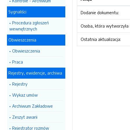
Kontrole - Archiwum
Sygnaliści
Dodanie dokumentu:
Procedura zgłoszeń
Osoba, która wytworzyła i
wewnętrznych
Ostatnia aktualizacja:
Obwieszczenia
Obwieszczenia
Praca
Rejestry, ewidencje, archiwa
Rejestry
Wykaz umów
Archiwum Zakładowe
Zeszyt awarii
Rejestrator rozmów