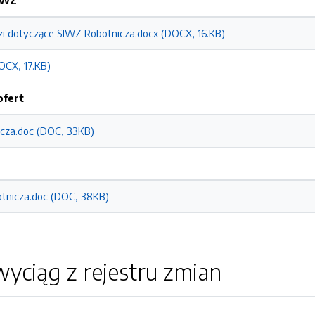
SIWZ
zi dotyczące SIWZ Robotnicza.docx (DOCX, 16.KB)
OCX, 17.KB)
ofert
icza.doc (DOC, 33KB)
botnicza.doc (DOC, 38KB)
yciąg z rejestru zmian