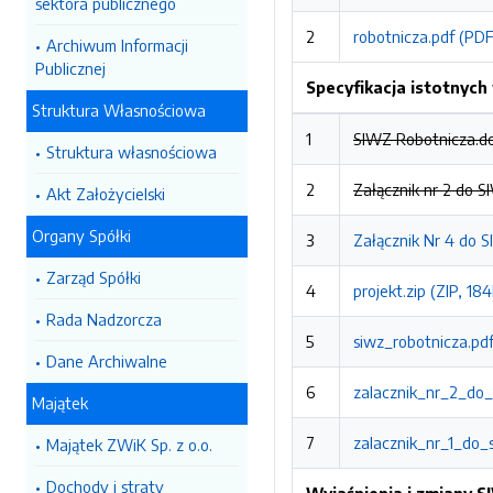
sektora publicznego
2
robotnicza.pdf (PDF
Archiwum Informacji
Publicznej
Specyfikacja istotnyc
Struktura Własnościowa
1
SIWZ Robotnicza.d
Struktura własnościowa
2
Załącznik nr 2 do 
Akt Założycielski
Organy Spółki
3
Załącznik Nr 4 do 
Zarząd Spółki
4
projekt.zip (ZIP, 18
Rada Nadzorcza
5
siwz_robotnicza.pdf
Dane Archiwalne
6
zalacznik_nr_2_do
Majątek
7
zalacznik_nr_1_do_
Majątek ZWiK Sp. z o.o.
Dochody i straty