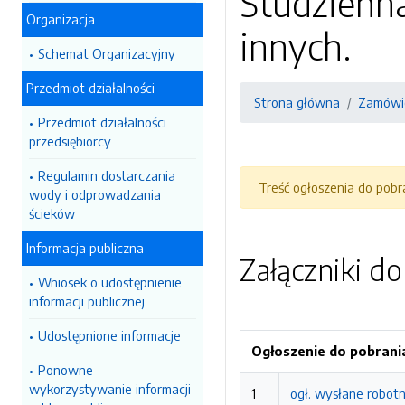
Studzienna
Organizacja
innych.
Schemat Organizacyjny
Przedmiot działalności
Strona główna
Zamówie
Przedmiot działalności
przedsiębiorcy
Regulamin dostarczania
Treść ogłoszenia do pob
wody i odprowadzania
ścieków
Informacja publiczna
Załączniki d
Wniosek o udostępnienie
informacji publicznej
Udostępnione informacje
Ogłoszenie do pobrani
Ponowne
wykorzystywanie informacji
1
ogł. wysłane robotn