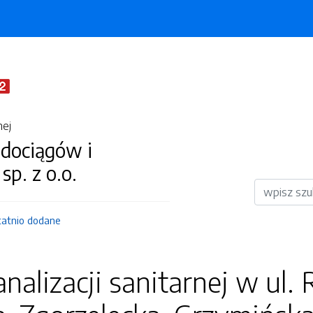
nej
dociągów i
 sp. z o.o.
Wyszukiwar
tatnio dodane
alizacji sanitarnej w ul. 