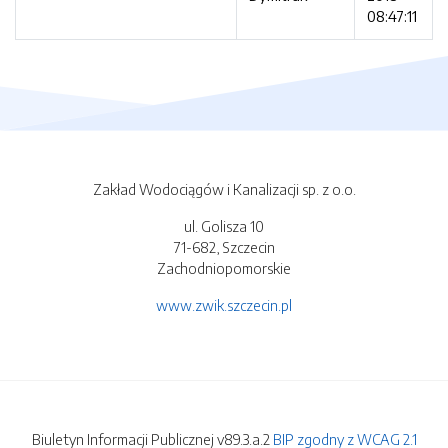
08:47:11
Zakład Wodociągów i Kanalizacji sp. z o.o.
ul. Golisza 10
71-682, Szczecin
Zachodniopomorskie
www.zwik.szczecin.pl
Biuletyn Informacji Publicznej v89.3.a.2
BIP zgodny z WCAG 2.1