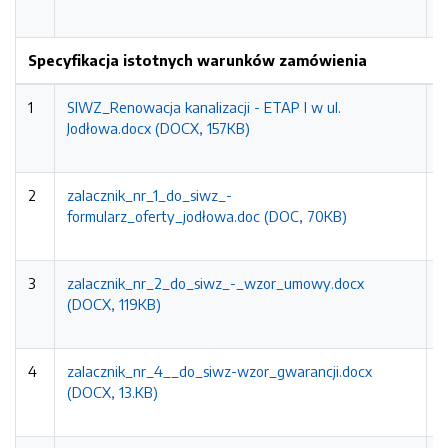
1
Specyfikacja istotnych warunków zamówienia
1
SIWZ_Renowacja kanalizacji - ETAP I w ul.
2
Jodłowa.docx (DOCX, 157KB)
0
1
2
zalacznik_nr_1_do_siwz_-
2
formularz_oferty_jodłowa.doc (DOC, 70KB)
0
1
3
zalacznik_nr_2_do_siwz_-_wzor_umowy.docx
2
(DOCX, 119KB)
0
1
4
zalacznik_nr_4__do_siwz-wzor_gwarancji.docx
2
(DOCX, 13.KB)
0
1