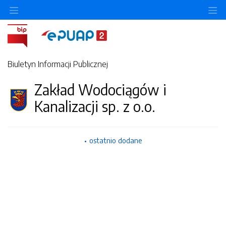
Ukryj/pokaż menu przedmiotowe
Uk
Biuletyn Informacji Publicznej
Zakład Wodociągów i
Kanalizacji sp. z o.o.
ostatnio dodane