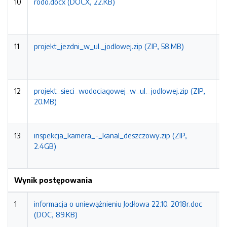
10
rodo.docx (DOCX, 22.KB)
2
0
1
11
projekt_jezdni_w_ul._jodlowej.zip (ZIP, 58.MB)
2
0
1
12
projekt_sieci_wodociagowej_w_ul._jodlowej.zip (ZIP,
2
20.MB)
0
1
13
inspekcja_kamera_-_kanal_deszczowy.zip (ZIP,
2
2.4GB)
0
1
Wynik postępowania
1
informacja o uniewążnieniu Jodłowa 22.10. 2018r.doc
2
(DOC, 89.KB)
2
0