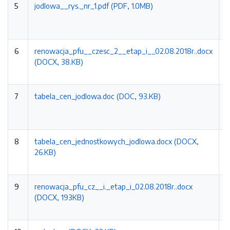
5
jodlowa__rys._nr_1.pdf (PDF, 1.0MB)
2
0
1
6
renowacja_pfu__czesc_2__etap_i__02.08.2018r..docx
2
(DOCX, 38.KB)
0
1
7
tabela_cen_jodlowa.doc (DOC, 93.KB)
2
0
1
8
tabela_cen_jednostkowych_jodlowa.docx (DOCX,
2
26.KB)
0
1
9
renowacja_pfu_cz__i._etap_i_02.08.2018r..docx
2
(DOCX, 193KB)
0
1