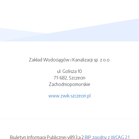
Zakład Wodociągów i Kanalizacji sp. z o.o.
ul. Golisza 10
71-682, Szczecin
Zachodniopomorskie
www.zwik.szczecin.pl
Biuletyn Informacji Publicznej v89.3.a.2
BIP zgodny z WCAG 2.1