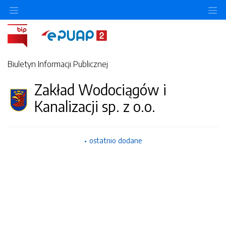
Ukryj/pokaż menu przedmiotowe
Uk
Biuletyn Informacji Publicznej
Zakład Wodociągów i
Kanalizacji sp. z o.o.
ostatnio dodane