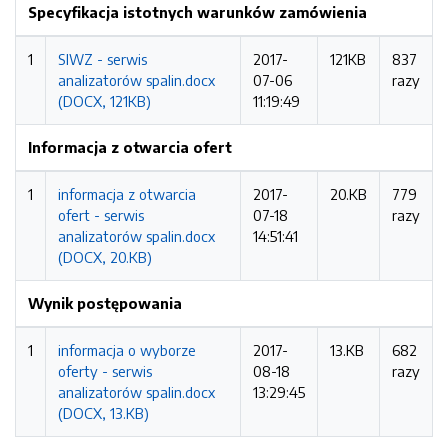
Specyfikacja istotnych warunków zamówienia
1
SIWZ - serwis
2017-
121KB
837
analizatorów spalin.docx
07-06
razy
(DOCX, 121KB)
11:19:49
Informacja z otwarcia ofert
1
informacja z otwarcia
2017-
20.KB
779
ofert - serwis
07-18
razy
analizatorów spalin.docx
14:51:41
(DOCX, 20.KB)
Wynik postępowania
1
informacja o wyborze
2017-
13.KB
682
oferty - serwis
08-18
razy
analizatorów spalin.docx
13:29:45
(DOCX, 13.KB)