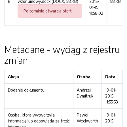
8
wzor umowy.docx (DOCX, 58.KB)
2015-
58.KB
01-19
Po terminie otwarcia ofert
11:58:02
Metadane - wyciąg z rejestru
zmian
Akcja
Osoba
Data
Dodanie dokumentu:
Andrzej
19-01-
Dymitruk
2015
11:55:53
Osoba, która wytworzyła
Paweł
19-01-
informację lub odpowiada za treść
Weckwerth
2015
informacji: