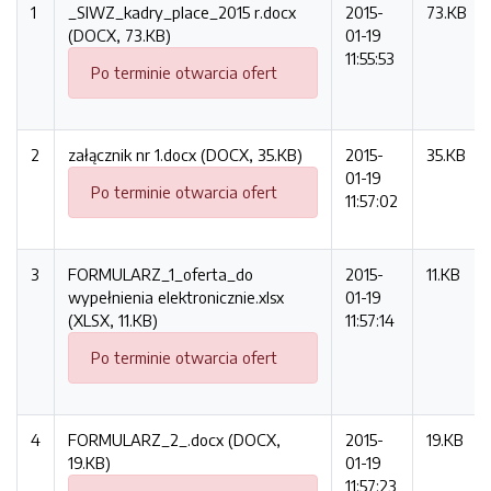
1
_SIWZ_kadry_place_2015 r.docx
2015-
73.KB
(DOCX, 73.KB)
01-19
11:55:53
Po terminie otwarcia ofert
2
załącznik nr 1.docx (DOCX, 35.KB)
2015-
35.KB
01-19
Po terminie otwarcia ofert
11:57:02
3
FORMULARZ_1_oferta_do
2015-
11.KB
wypełnienia elektronicznie.xlsx
01-19
(XLSX, 11.KB)
11:57:14
Po terminie otwarcia ofert
4
FORMULARZ_2_.docx (DOCX,
2015-
19.KB
19.KB)
01-19
11:57:23