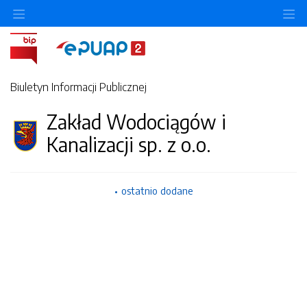
Ukryj/pokaż menu przedmiotowe
Uk
Biuletyn Informacji Publicznej
Zakład Wodociągów i
Kanalizacji sp. z o.o.
ostatnio dodane