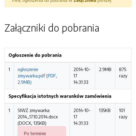
Treść ogłoszenia do pobrania w
załączniku
poniżej.
Załączniki do pobrania
Ogłoszenie do pobrania
1
ogłoszenie
2014-10-
2.9MB
875
zmywarka.pdf (PDF,
17
razy
2.9MB)
14:31:33
Specyfikacja istotnych warunków zamówienia
1
SIWZ zmywarka
2014-10-
135KB
101
2014_17.10.2014.docx
17
razy
(DOCX, 135KB)
14:31:33
Po terminie