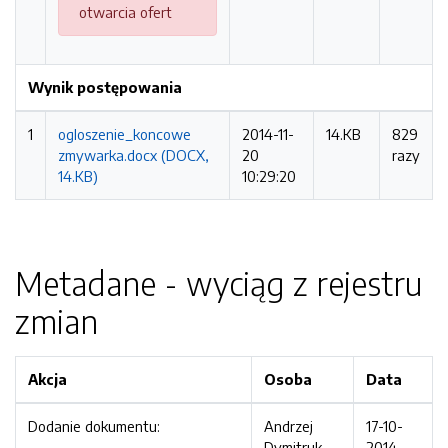
otwarcia ofert
Wynik postępowania
1
ogloszenie_koncowe
2014-11-
14.KB
829
zmywarka.docx (DOCX,
20
razy
14.KB)
10:29:20
Metadane - wyciąg z rejestru
zmian
Akcja
Osoba
Data
Dodanie dokumentu:
Andrzej
17-10-
Dymitruk
2014