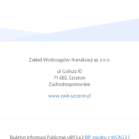
Zakład Wodociągów i Kanalizacji sp. z o.o.
ul. Golisza 10
71-682, Szczecin
Zachodniopomorskie
www.zwik.szczecin.pl
Biuletyn Informacji Publicznej v89.3.a.2
BIP zgodny z WCAG 2.1