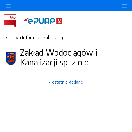
Ukryj/pokaż menu przedmiotowe
Uk
Biuletyn Informacji Publicznej
Zakład Wodociągów i
Kanalizacji sp. z o.o.
ostatnio dodane