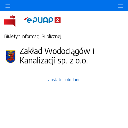
Ukryj/pokaż menu przedmiotowe
Uk
Biuletyn Informacji Publicznej
Zakład Wodociągów i
Kanalizacji sp. z o.o.
ostatnio dodane