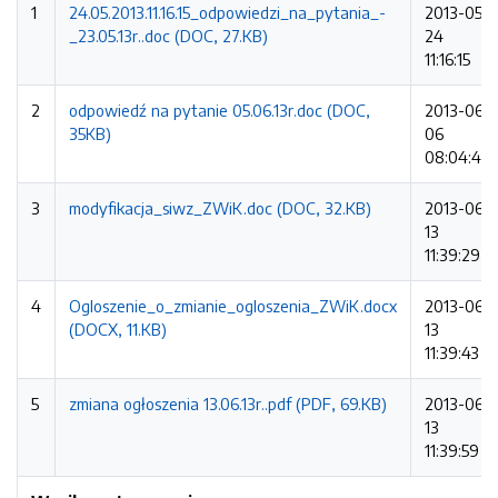
1
24.05.2013.11.16.15_odpowiedzi_na_pytania_-
2013-05-
_23.05.13r..doc (DOC, 27.KB)
24
11:16:15
2
odpowiedź na pytanie 05.06.13r.doc (DOC,
2013-06-
35KB)
06
08:04:44
3
modyfikacja_siwz_ZWiK.doc (DOC, 32.KB)
2013-06-
13
11:39:29
4
Ogloszenie_o_zmianie_ogloszenia_ZWiK.docx
2013-06-
(DOCX, 11.KB)
13
11:39:43
5
zmiana ogłoszenia 13.06.13r..pdf (PDF, 69.KB)
2013-06-
13
11:39:59