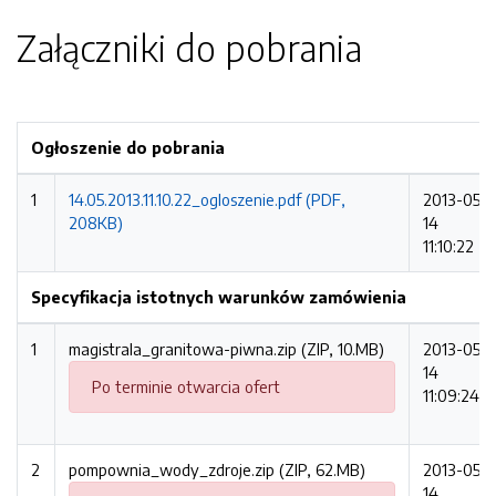
Załączniki do pobrania
Ogłoszenie do pobrania
1
14.05.2013.11.10.22_ogloszenie.pdf (PDF,
2013-05-
208KB)
14
11:10:22
Specyfikacja istotnych warunków zamówienia
1
magistrala_granitowa-piwna.zip (ZIP, 10.MB)
2013-05-
14
Po terminie otwarcia ofert
11:09:24
2
pompownia_wody_zdroje.zip (ZIP, 62.MB)
2013-05-
14