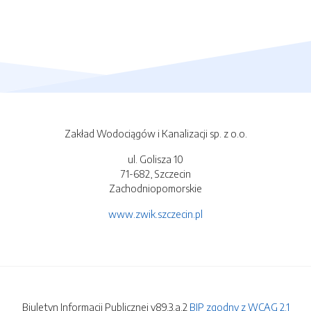
Zakład Wodociągów i Kanalizacji sp. z o.o.
ul. Golisza 10
71-682, Szczecin
Zachodniopomorskie
www.zwik.szczecin.pl
Biuletyn Informacji Publicznej v89.3.a.2
BIP zgodny z WCAG 2.1