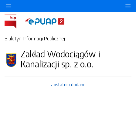
Ukryj/pokaż menu przedmiotowe
Uk
Biuletyn Informacji Publicznej
Zakład Wodociągów i
Kanalizacji sp. z o.o.
ostatnio dodane