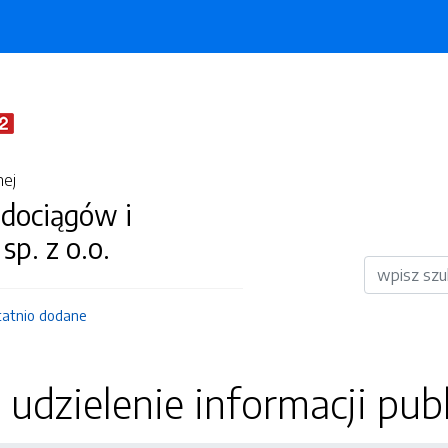
nej
dociągów i
 sp. z o.o.
Wyszukiwar
tatnio dodane
udzielenie informacji publi