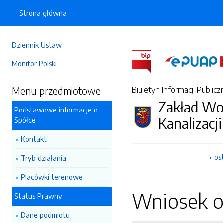
Strona główna
Dziennik Ustaw
Monitor Polski
Menu przedmiotowe
Biuletyn Informacji Publicz
Zakład Wo
Podstawowe informacje o
Kanalizacji
Spółce
Kontakt
os
Tryb działania
Placówki terenowe
Wniosek o 
Status Prawny
Dane podmiotu