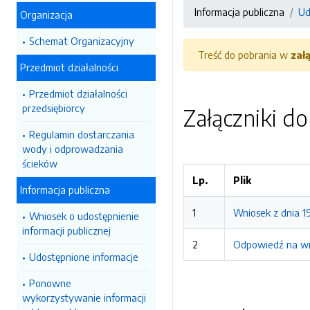
Informacja publiczna
Ud
Organizacja
Schemat Organizacyjny
Treść do pobrania w
zał
Przedmiot działalności
Przedmiot działalności
przedsiębiorcy
Załączniki d
Regulamin dostarczania
wody i odprowadzania
ścieków
Lp.
Plik
Informacja publiczna
1
Wniosek z dnia 1
Wniosek o udostępnienie
informacji publicznej
2
Odpowiedź na wn
Udostępnione informacje
Ponowne
wykorzystywanie informacji