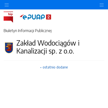
Ukryj/pokaż menu przedmiotowe
Uk
Biuletyn Informacji Publicznej
Zakład Wodociągów i
Kanalizacji sp. z o.o.
ostatnio dodane