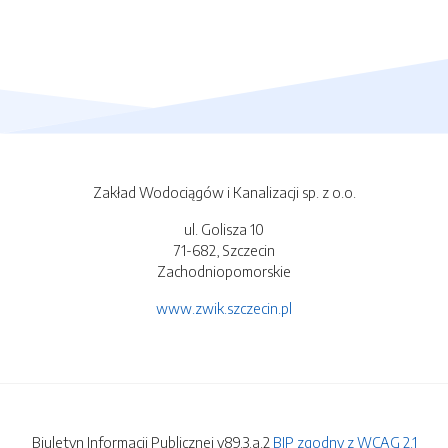
Zakład Wodociągów i Kanalizacji sp. z o.o.
ul. Golisza 10
71-682, Szczecin
Zachodniopomorskie
www.zwik.szczecin.pl
Biuletyn Informacji Publicznej v89.3.a.2
BIP zgodny z WCAG 2.1