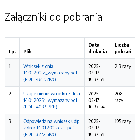
Załączniki do pobrania
Data
Liczba
Lp.
Plik
dodania
pobrań
1
Wniosek z dnia
2025-
213 razy
14.01.2025r_wymazany.pdf
03-17
(PDF, 461.92Kb)
10:37:54
2
Uzupełnienie wniosku z dnia
2025-
208
14.01.2025r_wymazany.pdf
03-17
razy
(PDF, 403.97Kb)
10:37:54
3
Odpowiedż na wniosek udip
2025-
195 razy
z dnia 14.01.2025 cz. I..pdf
03-17
(PDF, 327.45Kb)
10:37:54