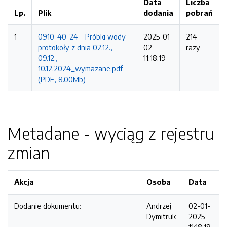
Data
Liczba
Lp.
Plik
dodania
pobrań
1
0910-40-24 - Próbki wody -
2025-01-
214
protokoły z dnia 02.12.,
02
razy
09.12.,
11:18:19
10.12.2024_wymazane.pdf
(PDF, 8.00Mb)
Metadane - wyciąg z rejestru
zmian
Akcja
Osoba
Data
Dodanie dokumentu:
Andrzej
02-01-
Dymitruk
2025