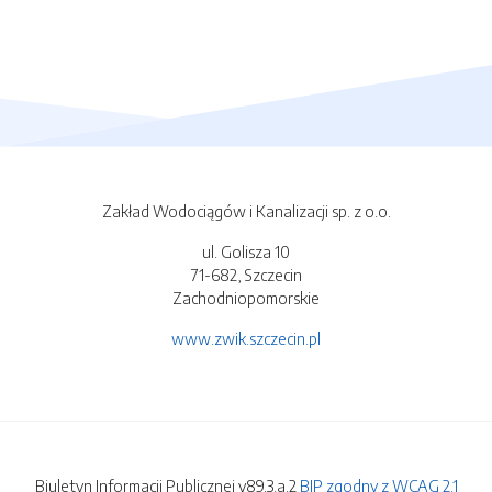
Zakład Wodociągów i Kanalizacji sp. z o.o.
ul. Golisza 10
71-682, Szczecin
Zachodniopomorskie
www.zwik.szczecin.pl
Biuletyn Informacji Publicznej v89.3.a.2
BIP zgodny z WCAG 2.1