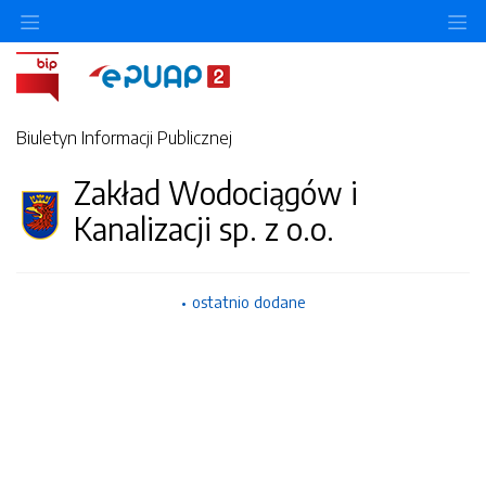
Ukryj/pokaż menu przedmiotowe
Uk
Biuletyn Informacji Publicznej
Zakład Wodociągów i
Kanalizacji sp. z o.o.
ostatnio dodane