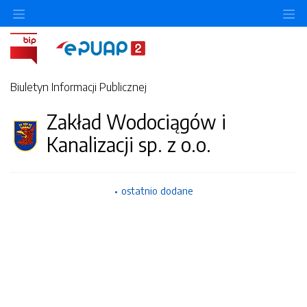
Ukryj/pokaż menu przedmiotowe
Uk
Biuletyn Informacji Publicznej
Zakład Wodociągów i
Kanalizacji sp. z o.o.
ostatnio dodane