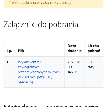
Treść do pobrania w
załączniku
poniżej.
Załączniki do pobrania
Data
Liczba
Lp.
Plik
dodania
pobrań
1
Wykaz kontroli
2023-01-
385
zewnętrznych
09
razy
przeprowadzonych w ZWiK
14:29:13
w 2021 roku.pdf (PDF,
544.14Kb)