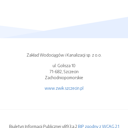
Zakład Wodociągów i Kanalizacji sp. z o.o.
ul. Golisza 10
71-682, Szczecin
Zachodniopomorskie
www.zwik.szczecin.pl
Biuletyn Informacji Publicznej v89.3.a.2
BIP zgodny z WCAG 2.1