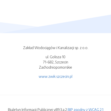
Zakład Wodociągów i Kanalizacji sp. z o.o.
ul. Golisza 10
71-682, Szczecin
Zachodniopomorskie
www.zwik.szczecin.pl
Biuletyn Informacji Publicznej v89.3.a.2
BIP zgodny z WCAG 2.1