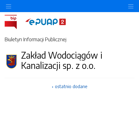
Ukryj/pokaż menu przedmiotowe
Uk
Biuletyn Informacji Publicznej
Zakład Wodociągów i
Kanalizacji sp. z o.o.
ostatnio dodane