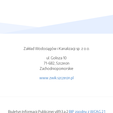
Zakład Wodociągów i Kanalizacji sp. z o.o.
ul. Golisza 10
71-682, Szczecin
Zachodniopomorskie
www.zwik.szczecin.pl
Biuletyn Informacji Publicznej v89.3.a.2
BIP zgodny z WCAG 2.1