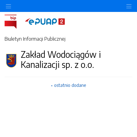
Ukryj/pokaż menu przedmiotowe
Uk
Biuletyn Informacji Publicznej
Zakład Wodociągów i
Kanalizacji sp. z o.o.
ostatnio dodane