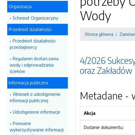
potrzeby O
Organizacja
Wody
Schemat Organizacyjny
Przedmiot działalności
Strona główna
Zamówie
Przedmiot działalności
przedsiębiorcy
4/2026 Sukcesy
Regulamin dostarczania
wody i odprowadzania
oraz Zakładów
ścieków
Informacja publiczna
Metadane - w
Wniosek o udostępnienie
informacji publicznej
Udostępnione informacje
Akcja
Ponowne
Dodanie dokumentu:
wykorzystywanie informacji