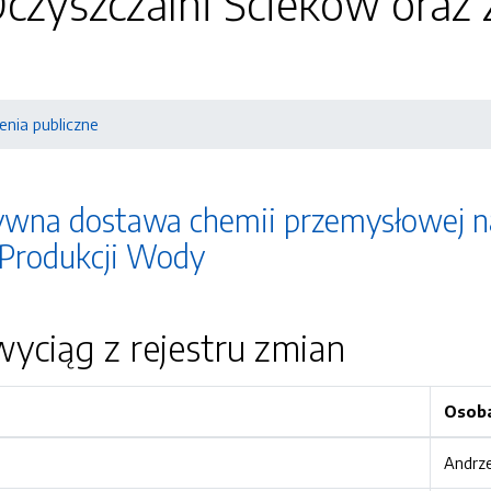
czyszczalni Ścieków oraz
nia publiczne
wna dostawa chemii przemysłowej na
 Produkcji Wody
yciąg z rejestru zmian
Osob
Andrze