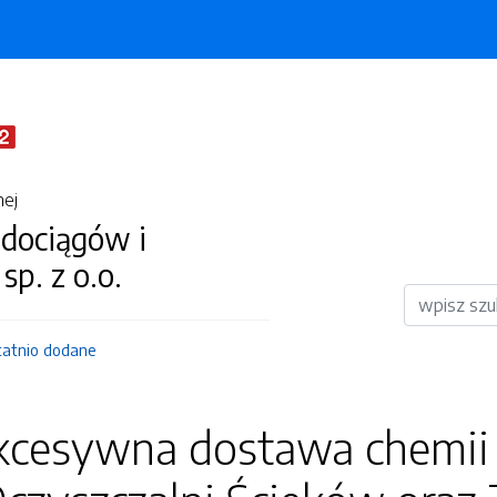
nej
dociągów i
 sp. z o.o.
Wyszukiwar
tatnio dodane
kcesywna dostawa chemii