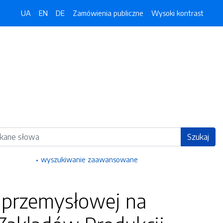
UA
EN
DE
Zamówienia publiczne
Wysoki kontrast
ka
Szukaj
wyszukiwanie zaawansowane
 przemysłowej na