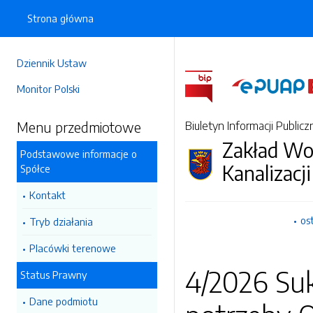
Strona główna
Dziennik Ustaw
Monitor Polski
Menu przedmiotowe
Biuletyn Informacji Publicz
Zakład Wo
Podstawowe informacje o
Kanalizacji
Spółce
Kontakt
os
Tryb działania
Placówki terenowe
4/2026 Su
Status Prawny
Dane podmiotu