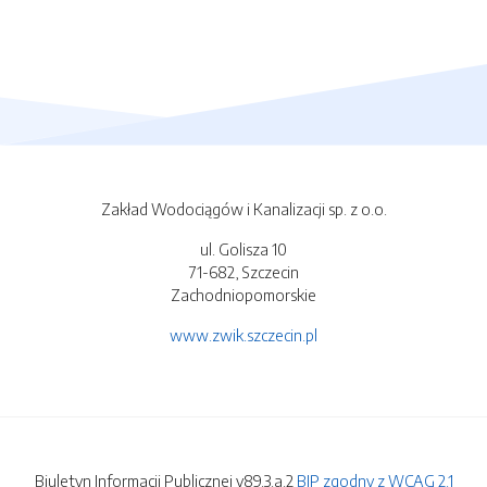
Zakład Wodociągów i Kanalizacji sp. z o.o.
ul. Golisza 10
71-682, Szczecin
Zachodniopomorskie
www.zwik.szczecin.pl
Biuletyn Informacji Publicznej v89.3.a.2
BIP zgodny z WCAG 2.1