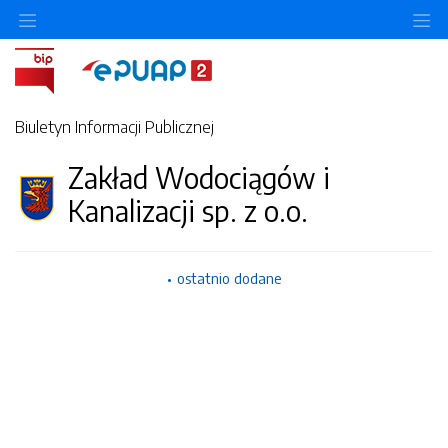
Ukryj/pokaż menu przedmiotowe
Uk
Biuletyn Informacji Publicznej
Zakład Wodociągów i
Kanalizacji sp. z o.o.
ostatnio dodane