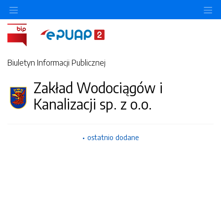
Ukryj/pokaż menu przedmiotowe
Uk
Biuletyn Informacji Publicznej
Zakład Wodociągów i
Kanalizacji sp. z o.o.
ostatnio dodane