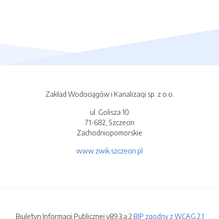
Zakład Wodociągów i Kanalizacji sp. z o.o.
ul. Golisza 10
71-682, Szczecin
Zachodniopomorskie
www.zwik.szczecin.pl
Biuletyn Informacji Publicznej v89.3.a.2
BIP zgodny z WCAG 2.1