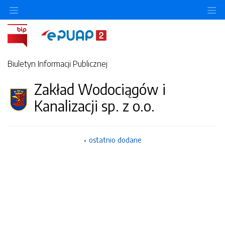
Ukryj/pokaż menu przedmiotowe
Uk
Biuletyn Informacji Publicznej
Zakład Wodociągów i
Kanalizacji sp. z o.o.
ostatnio dodane