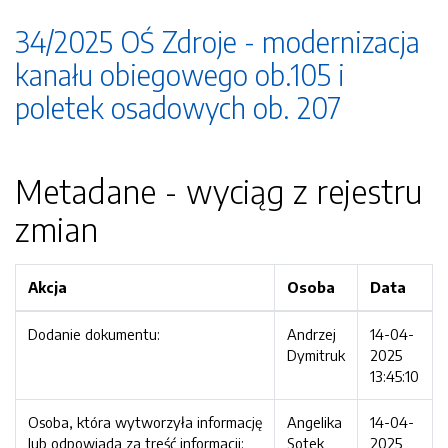
34/2025 OŚ Zdroje - modernizacja
kanału obiegowego ob.105 i
poletek osadowych ob. 207
Metadane - wyciąg z rejestru
zmian
Akcja
Osoba
Data
Dodanie dokumentu:
Andrzej
14-04-
Dymitruk
2025
13:45:10
Osoba, która wytworzyła informację
Angelika
14-04-
lub odpowiada za treść informacji:
Sotek
2025