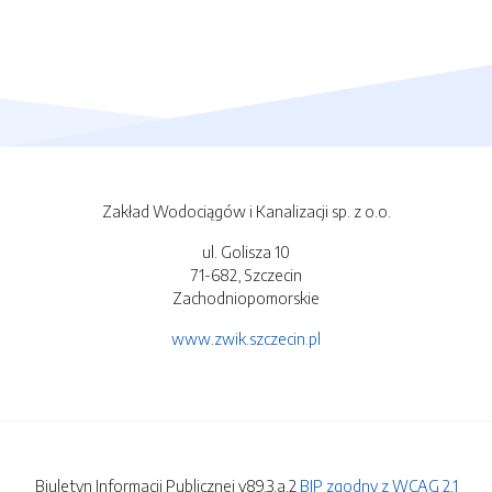
Zakład Wodociągów i Kanalizacji sp. z o.o.
ul. Golisza 10
71-682, Szczecin
Zachodniopomorskie
www.zwik.szczecin.pl
Biuletyn Informacji Publicznej v89.3.a.2
BIP zgodny z WCAG 2.1