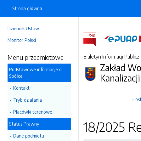
Strona główna
Dziennik Ustaw
Monitor Polski
Menu przedmiotowe
Biuletyn Informacji Publicz
Zakład Wo
Podstawowe informacje o
Kanalizacji
Spółce
Kontakt
os
Tryb działania
Placówki terenowe
18/2025 R
Status Prawny
Dane podmiotu