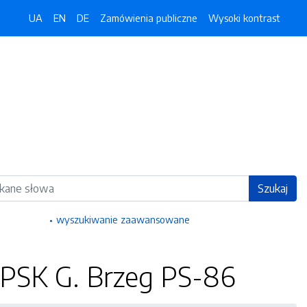
UA
EN
DE
Zamówienia publiczne
Wysoki kontrast
ka
Szukaj
wyszukiwanie zaawansowane
PSK G. Brzeg PS-86