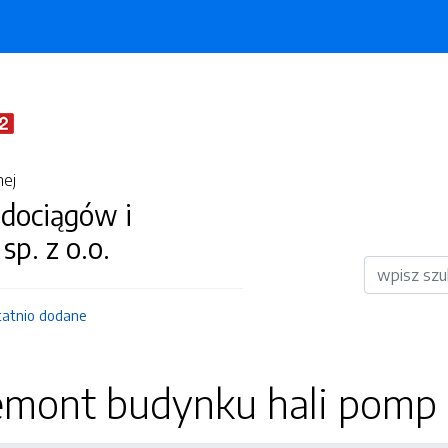
nej
dociągów i
 sp. z o.o.
Wyszukiwar
tatnio dodane
emont budynku hali pomp 