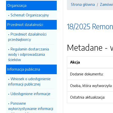
Strona główna
Zamówie
Organizacja
Schemat Organizacyjny
18/2025 Remon
Przedmiot działalności
Przedmiot działalności
przedsiębiorcy
Metadane - w
Regulamin dostarczania
wody i odprowadzania
ścieków
Akcja
Informacja publiczna
Dodanie dokumentu:
Wniosek o udostępnienie
informacji publicznej
Osoba, która wytworzyła i
Udostępnione informacje
Ostatnia aktualizacja:
Ponowne
wykorzystywanie informacji