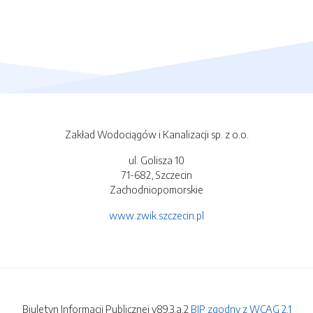
Zakład Wodociągów i Kanalizacji sp. z o.o.
ul. Golisza 10
71-682, Szczecin
Zachodniopomorskie
www.zwik.szczecin.pl
Biuletyn Informacji Publicznej v89.3.a.2
BIP zgodny z WCAG 2.1