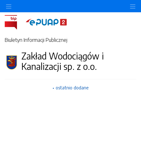
Ukryj/pokaż menu przedmiotowe
Uk
Biuletyn Informacji Publicznej
Zakład Wodociągów i
Kanalizacji sp. z o.o.
ostatnio dodane