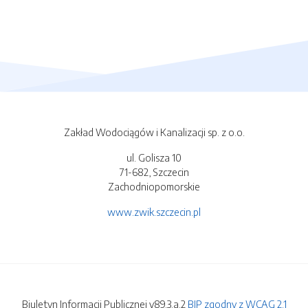
Zakład Wodociągów i Kanalizacji sp. z o.o.
ul. Golisza 10
71-682, Szczecin
Zachodniopomorskie
www.zwik.szczecin.pl
Biuletyn Informacji Publicznej v89.3.a.2
BIP zgodny z WCAG 2.1