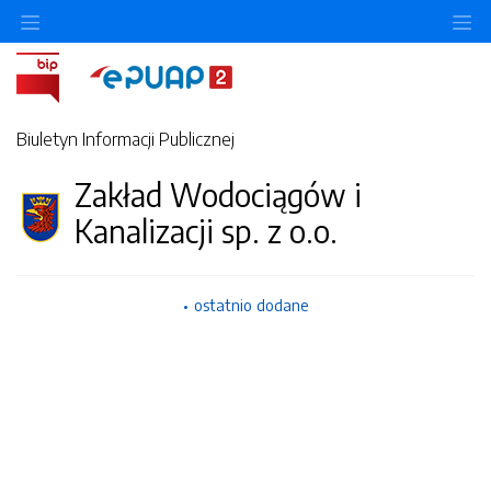
Ukryj/pokaż menu przedmiotowe
Uk
Biuletyn Informacji Publicznej
Zakład Wodociągów i
Kanalizacji sp. z o.o.
ostatnio dodane