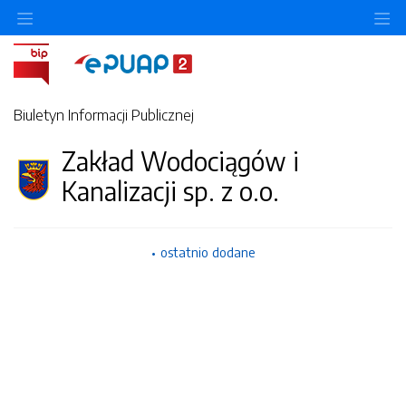
Ukryj/pokaż menu przedmiotowe
Uk
Biuletyn Informacji Publicznej
Zakład Wodociągów i
Kanalizacji sp. z o.o.
ostatnio dodane