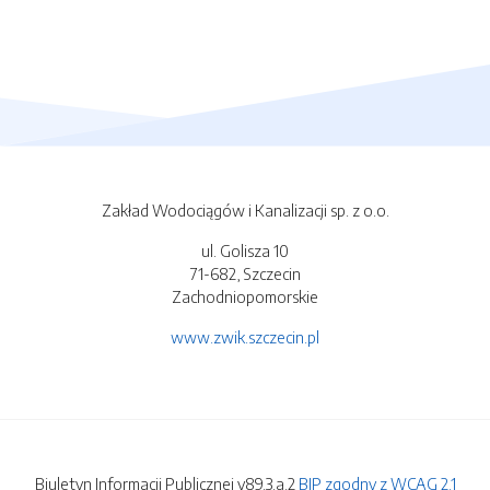
Zakład Wodociągów i Kanalizacji sp. z o.o.
ul. Golisza 10
71-682, Szczecin
Zachodniopomorskie
www.zwik.szczecin.pl
Biuletyn Informacji Publicznej v89.3.a.2
BIP zgodny z WCAG 2.1