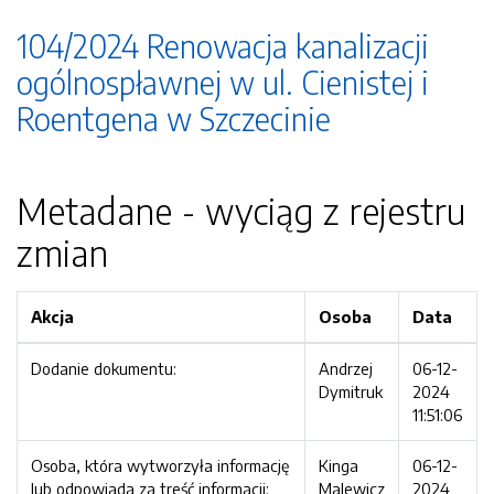
104/2024 Renowacja kanalizacji
ogólnospławnej w ul. Cienistej i
Roentgena w Szczecinie
Metadane - wyciąg z rejestru
zmian
Akcja
Osoba
Data
Dodanie dokumentu:
Andrzej
06-12-
Dymitruk
2024
11:51:06
Osoba, która wytworzyła informację
Kinga
06-12-
lub odpowiada za treść informacji:
Malewicz
2024