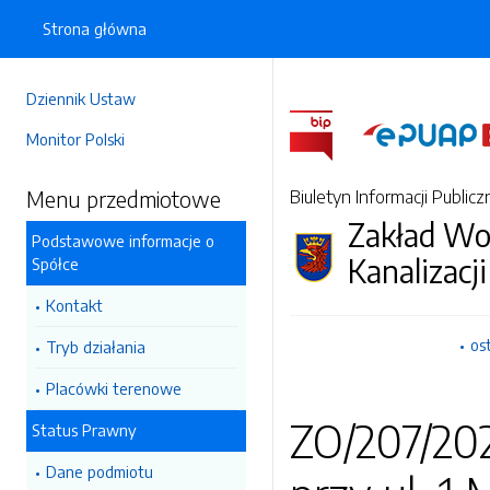
Strona główna
Dziennik Ustaw
Monitor Polski
Menu przedmiotowe
Biuletyn Informacji Publicz
Zakład Wo
Podstawowe informacje o
Kanalizacji
Spółce
Kontakt
os
Tryb działania
Placówki terenowe
ZO/207/202
Status Prawny
Dane podmiotu