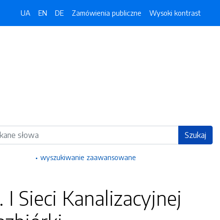
UA
EN
DE
Zamówienia publiczne
Wysoki kontrast
ka
Szukaj
wyszukiwanie zaawansowane
I Sieci Kanalizacyjnej