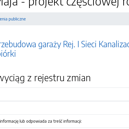
Maja - projekt częściowej r
nia publiczne
ebudowa garaży Rej. I Sieci Kanalizacy
iórki
yciąg z rejestru zmian
nformację lub odpowiada za treść informacji: