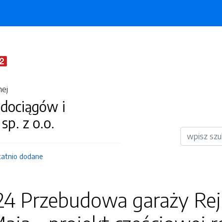
nej
dociągów i
 sp. z o.o.
Wyszukiwar
tatnio dodane
4 Przebudowa garaży Rej. 