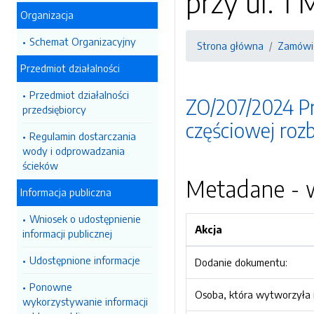
przy ul. 1 
Organizacja
Schemat Organizacyjny
Strona główna
Zamówie
Przedmiot działalności
Przedmiot działalności
ZO/207/2024 Prz
przedsiębiorcy
częściowej rozb
Regulamin dostarczania
wody i odprowadzania
ścieków
Metadane - w
Informacja publiczna
Wniosek o udostępnienie
Akcja
informacji publicznej
Udostępnione informacje
Dodanie dokumentu:
Ponowne
Osoba, która wytworzyła i
wykorzystywanie informacji