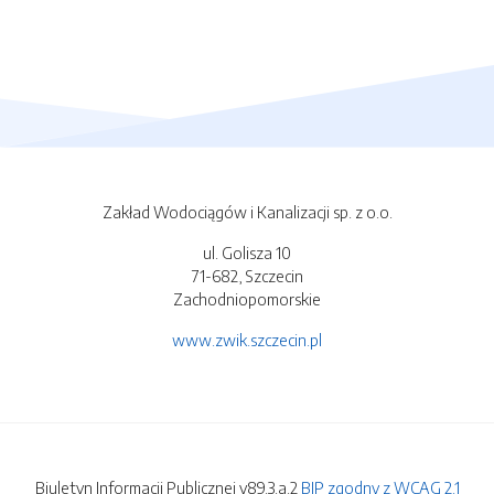
Zakład Wodociągów i Kanalizacji sp. z o.o.
ul. Golisza 10
71-682, Szczecin
Zachodniopomorskie
www.zwik.szczecin.pl
Biuletyn Informacji Publicznej v89.3.a.2
BIP zgodny z WCAG 2.1