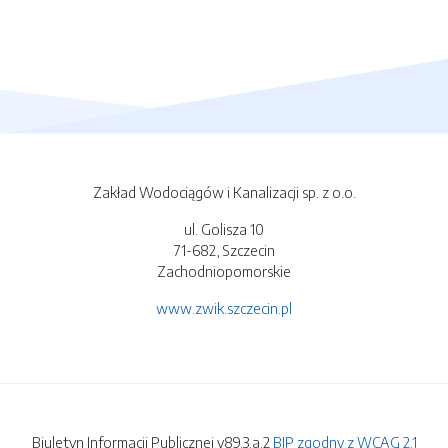
Zakład Wodociągów i Kanalizacji sp. z o.o.
ul. Golisza 10
71-682, Szczecin
Zachodniopomorskie
www.zwik.szczecin.pl
Biuletyn Informacji Publicznej v89.3.a.2
BIP zgodny z WCAG 2.1