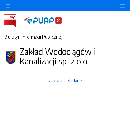
Ukryj/pokaż menu przedmiotowe
Uk
Biuletyn Informacji Publicznej
Zakład Wodociągów i
Kanalizacji sp. z o.o.
ostatnio dodane