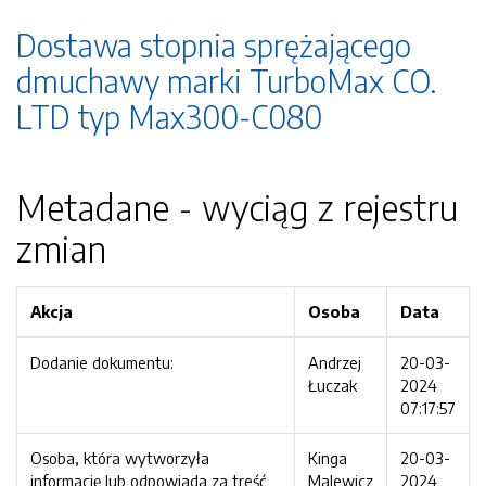
Dostawa stopnia sprężającego
dmuchawy marki TurboMax CO.
LTD typ Max300-C080
Metadane - wyciąg z rejestru
zmian
Akcja
Osoba
Data
Dodanie dokumentu:
Andrzej
20-03-
Łuczak
2024
07:17:57
Osoba, która wytworzyła
Kinga
20-03-
informację lub odpowiada za treść
Malewicz
2024