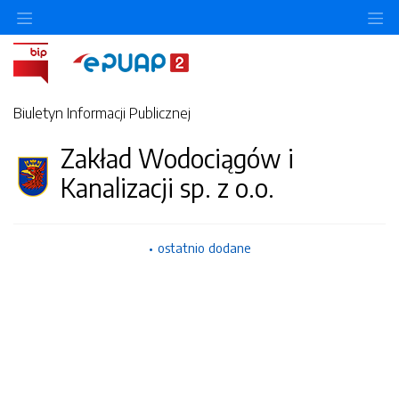
Ukryj/pokaż menu przedmiotowe
Uk
Biuletyn Informacji Publicznej
Zakład Wodociągów i
Kanalizacji sp. z o.o.
ostatnio dodane