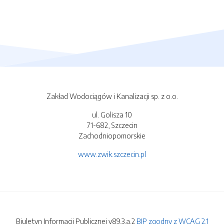
Zakład Wodociągów i Kanalizacji sp. z o.o.
ul. Golisza 10
71-682, Szczecin
Zachodniopomorskie
www.zwik.szczecin.pl
Biuletyn Informacji Publicznej v89.3.a.2
BIP zgodny z WCAG 2.1