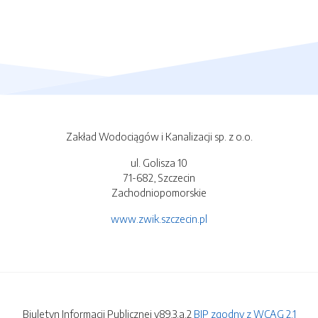
Zakład Wodociągów i Kanalizacji sp. z o.o.
ul. Golisza 10
71-682, Szczecin
Zachodniopomorskie
www.zwik.szczecin.pl
Biuletyn Informacji Publicznej v89.3.a.2
BIP zgodny z WCAG 2.1