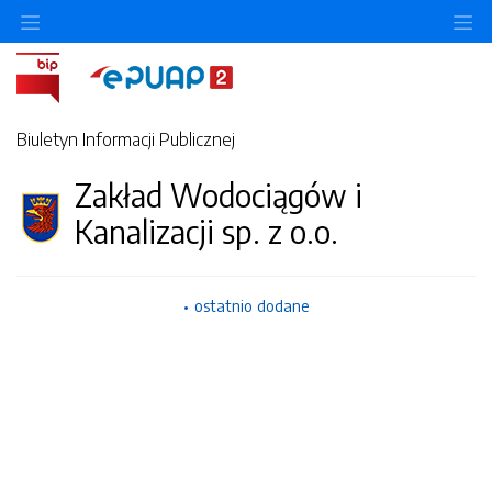
Ukryj/pokaż menu przedmiotowe
Uk
Biuletyn Informacji Publicznej
Zakład Wodociągów i
Kanalizacji sp. z o.o.
ostatnio dodane