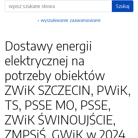
Wyszukiwarka
Szukaj
wyszukiwanie zaawansowane
Dostawy energii
elektrycznej na
potrzeby obiektów
ZWiK SZCZECIN, PWiK,
TS, PSSE MO, PSSE,
ZWiK ŚWINOUJŚCIE,
ZMPSiŚ, GWiK w 2024