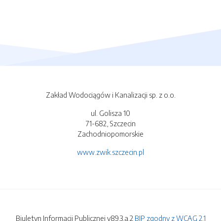
Zakład Wodociągów i Kanalizacji sp. z o.o.
ul. Golisza 10
71-682, Szczecin
Zachodniopomorskie
www.zwik.szczecin.pl
Biuletyn Informacji Publicznej v89.3.a.2
BIP zgodny z WCAG 2.1