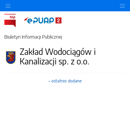
Ukryj/pokaż menu przedmiotowe
Uk
Biuletyn Informacji Publicznej
Zakład Wodociągów i
Kanalizacji sp. z o.o.
ostatnio dodane