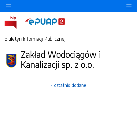
Ukryj/pokaż menu przedmiotowe
Uk
Biuletyn Informacji Publicznej
Zakład Wodociągów i
Kanalizacji sp. z o.o.
ostatnio dodane