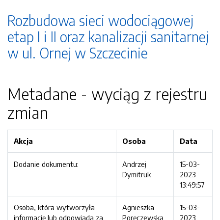
Rozbudowa sieci wodociągowej
etap I i II oraz kanalizacji sanitarnej
w ul. Ornej w Szczecinie
Metadane - wyciąg z rejestru
zmian
Akcja
Osoba
Data
Dodanie dokumentu:
Andrzej
15-03-
Dymitruk
2023
13:49:57
Osoba, która wytworzyła
Agnieszka
15-03-
informację lub odpowiada za
Poręczewska
2023