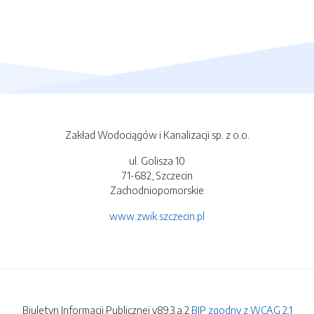
Zakład Wodociągów i Kanalizacji sp. z o.o.
ul. Golisza 10
71-682, Szczecin
Zachodniopomorskie
www.zwik.szczecin.pl
Biuletyn Informacji Publicznej v89.3.a.2
BIP zgodny z WCAG 2.1