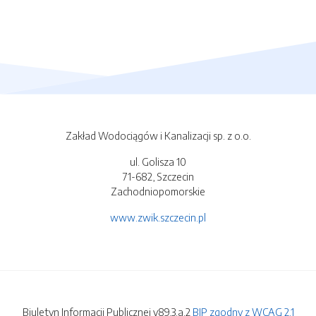
Zakład Wodociągów i Kanalizacji sp. z o.o.
ul. Golisza 10
71-682, Szczecin
Zachodniopomorskie
www.zwik.szczecin.pl
Biuletyn Informacji Publicznej v89.3.a.2
BIP zgodny z WCAG 2.1