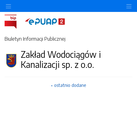
Ukryj/pokaż menu przedmiotowe
Uk
Biuletyn Informacji Publicznej
Zakład Wodociągów i
Kanalizacji sp. z o.o.
ostatnio dodane