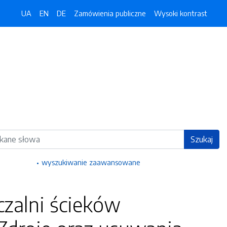
UA
EN
DE
Zamówienia publiczne
Wysoki kontrast
ka
Szukaj
wyszukiwanie zaawansowane
zalni ścieków