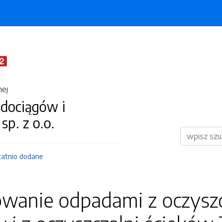
nej
dociągów i
 sp. z o.o.
Wyszukiwar
tatnio dodane
wanie odpadami z oczyszc