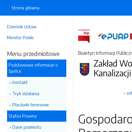
Strona główna
Dziennik Ustaw
Monitor Polski
Menu przedmiotowe
Biuletyn Informacji Publicz
Zakład Wo
Podstawowe informacje o
Kanalizacji
Spółce
Kontakt
os
Tryb działania
Placówki terenowe
Gospodaro
Status Prawny
Dane podmiotu