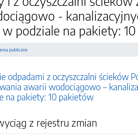
i z oczyszczalni ścieków 
ociągowo - kanalizacyjny
w podziale na pakiety: 1
nia publiczne
 odpadami z oczyszczalni ścieków Po
uwania awarii wodociągowo – kanaliza
e na pakiety: 10 pakietów
yciąg z rejestru zmian