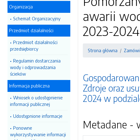
Pomorzany 
Organizacja
awarii wod
Schemat Organizacyjny
2023-2024 
Przedmiot działalności
Przedmiot działalności
przedsiębiorcy
Strona główna
Zamówie
Regulamin dostarczania
wody i odprowadzania
ścieków
Gospodarowanie
Zdroje oraz us
Informacja publiczna
2024 w podzial
Wniosek o udostępnienie
informacji publicznej
Udostępnione informacje
Metadane - w
Ponowne
wykorzystywanie informacji