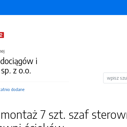
nej
dociągów i
 sp. z o.o.
Wyszukiwar
tatnio dodane
montaż 7 szt. szaf sterow