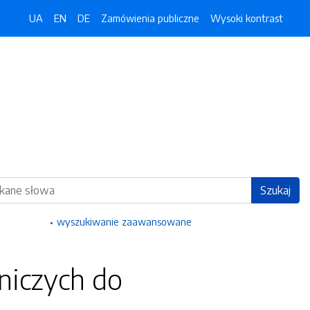
UA
EN
DE
Zamówienia publiczne
Wysoki kontrast
ka
Szukaj
wyszukiwanie zaawansowane
niczych do