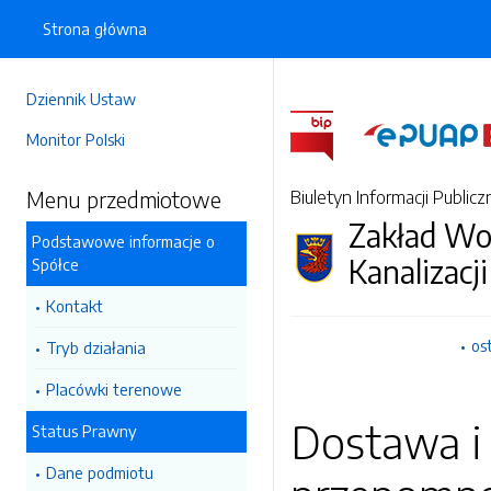
Strona główna
Dziennik Ustaw
Monitor Polski
Menu przedmiotowe
Biuletyn Informacji Publicz
Zakład Wo
Podstawowe informacje o
Kanalizacji
Spółce
Kontakt
os
Tryb działania
Placówki terenowe
Dostawa i 
Status Prawny
Dane podmiotu