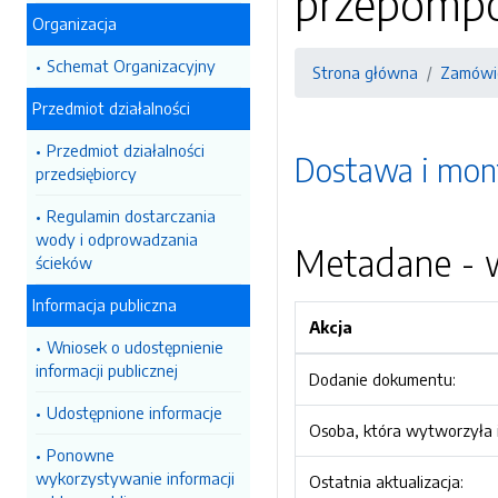
przepomp
Organizacja
Schemat Organizacyjny
Strona główna
Zamówie
Przedmiot działalności
Przedmiot działalności
Dostawa i mont
przedsiębiorcy
Regulamin dostarczania
wody i odprowadzania
Metadane - w
ścieków
Informacja publiczna
Akcja
Wniosek o udostępnienie
informacji publicznej
Dodanie dokumentu:
Udostępnione informacje
Osoba, która wytworzyła i
Ponowne
wykorzystywanie informacji
Ostatnia aktualizacja: