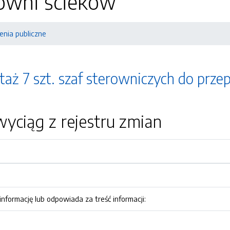
owni ścieków
nia publiczne
aż 7 szt. szaf sterowniczych do pr
yciąg z rejestru zmian
nformację lub odpowiada za treść informacji: