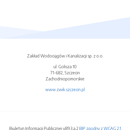
Zakład Wodociągów i Kanalizacji sp. z o.o.
ul. Golisza 10
71-682, Szczecin
Zachodniopomorskie
www.zwik.szczecin.pl
Biuletyn Informacji Publicznej v89.3.a.2
BIP zgodny z WCAG 2.1