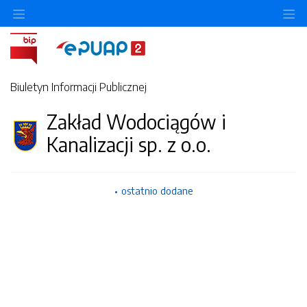
Ukryj/pokaż menu przedmiotowe
Uk
Biuletyn Informacji Publicznej
Zakład Wodociągów i
Kanalizacji sp. z o.o.
ostatnio dodane