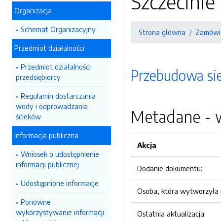
Szczecinie
Organizacja
Schemat Organizacyjny
Strona główna
Zamówie
Przedmiot działalności
Przedmiot działalności
Przebudowa sie
przedsiębiorcy
Regulamin dostarczania
wody i odprowadzania
Metadane - w
ścieków
Informacja publiczna
Akcja
Wniosek o udostępnienie
informacji publicznej
Dodanie dokumentu:
Udostępnione informacje
Osoba, która wytworzyła i
Ponowne
wykorzystywanie informacji
Ostatnia aktualizacja: