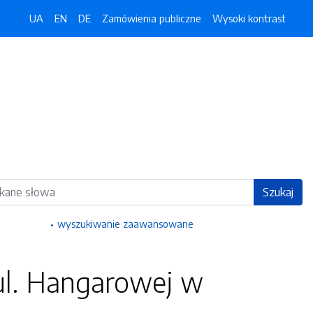
UA
EN
DE
Zamówienia publiczne
Wysoki kontrast
ka
Szukaj
wyszukiwanie zaawansowane
ul. Hangarowej w