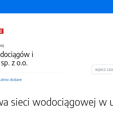
nej
dociągów i
 sp. z o.o.
Wyszukiwar
tatnio dodane
a sieci wodociągowej w 