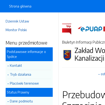
Strona główna
Dziennik Ustaw
Monitor Polski
Menu przedmiotowe
Biuletyn Informacji Publicz
Zakład Wo
Podstawowe informacje o
Kanalizacji
Spółce
Kontakt
os
Tryb działania
Placówki terenowe
Przebudow
Status Prawny
Dane podmiotu