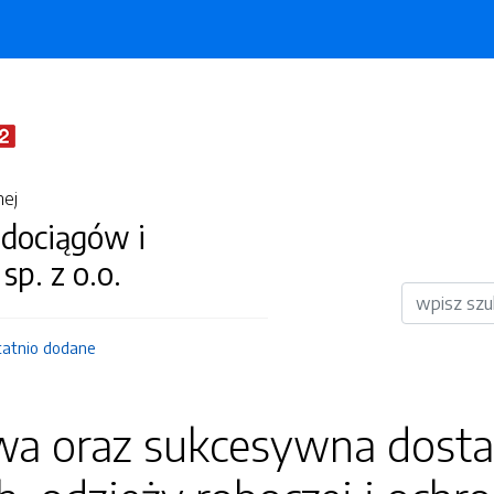
nej
dociągów i
 sp. z o.o.
Wyszukiwar
tatnio dodane
wa oraz sukcesywna dosta