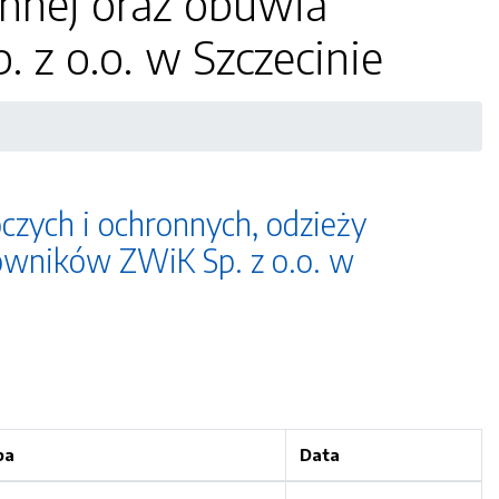
onnej oraz obuwia
 z o.o. w Szczecinie
zych i ochronnych, odzieży
cowników ZWiK Sp. z o.o. w
ba
Data