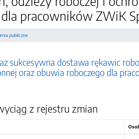
, odzieży roboczej i ochr
dla pracowników ZWiK Sp.
nia publiczne
az sukcesywna dostawa rękawic roboc
ronnej oraz obuwia roboczego dla pra
yciąg z rejestru zmian
Oso