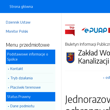
Strona główna
Dziennik Ustaw
Monitor Polski
Menu przedmiotowe
Biuletyn Informacji Publicz
Zakład Wo
Podstawowe informacje o
Kanalizacji
Spółce
Kontakt
os
Tryb działania
Placówki terenowe
Jednorazo
Status Prawny
Dane podmiotu