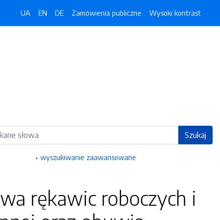
UA
EN
DE
Zamówienia publiczne
Wysoki kontrast
ka
Szukaj
wyszukiwanie zaawansowane
wa rękawic roboczych i