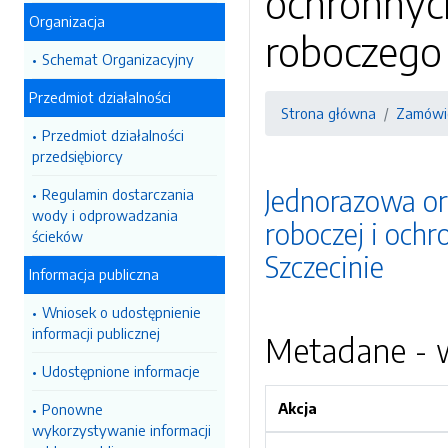
ochronnych
Organizacja
roboczego 
Schemat Organizacyjny
Przedmiot działalności
Strona główna
Zamówie
Przedmiot działalności
przedsiębiorcy
Jednorazowa or
Regulamin dostarczania
wody i odprowadzania
roboczej i och
ścieków
Szczecinie
Informacja publiczna
Wniosek o udostępnienie
informacji publicznej
Metadane - w
Udostępnione informacje
Akcja
Ponowne
wykorzystywanie informacji