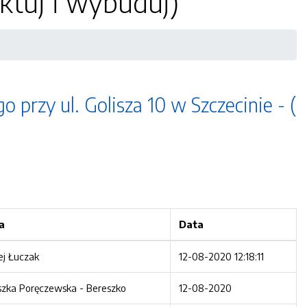
ektuj i wybuduj)
zy ul. Golisza 10 w Szczecinie - (
a
Data
ej Łuczak
12-08-2020 12:18:11
szka Poręczewska - Bereszko
12-08-2020