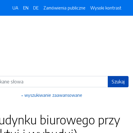
UA
EN
DE
Zamówienia publiczne
Wysoki kontrast
ka
Szukaj
wyszukiwanie zaawansowane
dynku biurowego przy