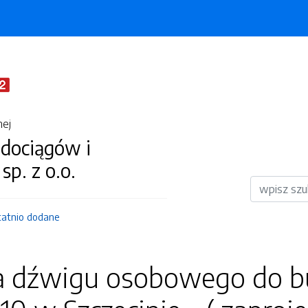
nej
dociągów i
 sp. z o.o.
Wyszukiwar
tatnio dodane
dźwigu osobowego do bu