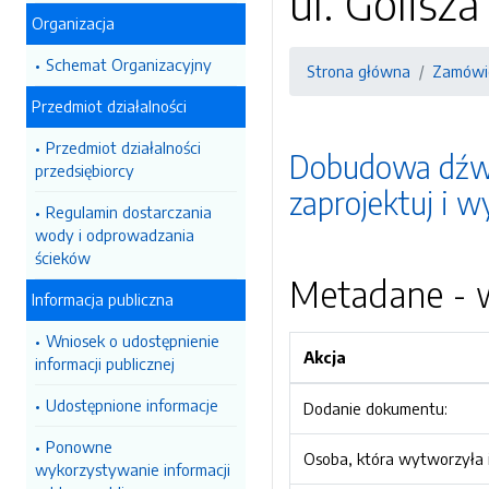
ul. Golisza
Organizacja
Schemat Organizacyjny
Strona główna
Zamówie
Przedmiot działalności
Przedmiot działalności
Dobudowa dźwig
przedsiębiorcy
zaprojektuj i w
Regulamin dostarczania
wody i odprowadzania
ścieków
Metadane - w
Informacja publiczna
Wniosek o udostępnienie
Akcja
informacji publicznej
Udostępnione informacje
Dodanie dokumentu:
Ponowne
Osoba, która wytworzyła i
wykorzystywanie informacji