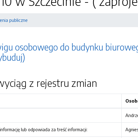
 10 w Szczecinie - ( zaproj
nia publiczne
u osobowego do budynku biurowego pr
ybuduj)
yciąg z rejestru zmian
Osob
Andrz
nformację lub odpowiada za treść informacji:
Agnie