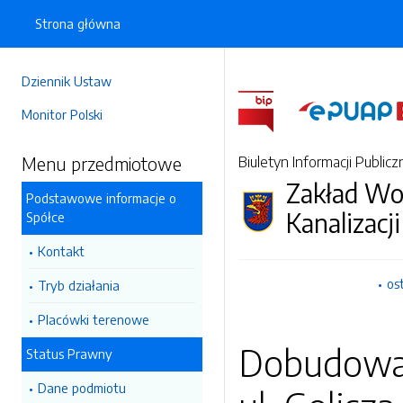
Strona główna
Dziennik Ustaw
Monitor Polski
Menu przedmiotowe
Biuletyn Informacji Publicz
Zakład Wo
Podstawowe informacje o
Kanalizacji
Spółce
Kontakt
os
Tryb działania
Placówki terenowe
Dobudowa 
Status Prawny
Dane podmiotu