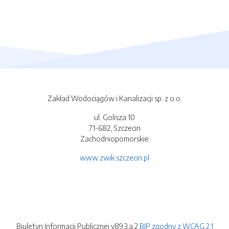
Zakład Wodociągów i Kanalizacji sp. z o.o.
ul. Golisza 10
71-682, Szczecin
Zachodniopomorskie
www.zwik.szczecin.pl
Biuletyn Informacji Publicznej v89.3.a.2
BIP zgodny z WCAG 2.1