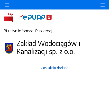
Ukryj/pokaż menu przedmiotowe
Uk
Biuletyn Informacji Publicznej
Zakład Wodociągów i
Kanalizacji sp. z o.o.
ostatnio dodane