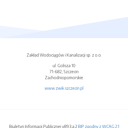
Zakład Wodociągów i Kanalizacji sp. z o.o.
ul. Golisza 10
71-682, Szczecin
Zachodniopomorskie
www.zwik.szczecin.pl
Biuletyn Informacji Publicznej v89.3.a.2
BIP zgodny z WCAG 2.1