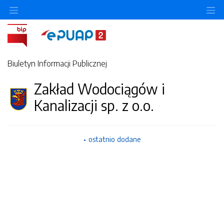
Ukryj/pokaż menu przedmiotowe
Uk
Biuletyn Informacji Publicznej
Zakład Wodociągów i
Kanalizacji sp. z o.o.
ostatnio dodane