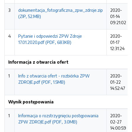
3
dokumentacja_fotograficzna_zpw_zdroje.zip
2020-
(ZIP, 52.MB)
01-14
09:21:02
4
Pytanie i odpowiedzi ZPW Zdroje
2020-
17.01.2020.pdf (PDF, 683KB)
01-17
12:31:24
Informacja z otwarcia ofert
1
Info z otwarcia ofert - rozbiórka ZPW
2020-
ZDROJE.pdf (PDF, 1.5MB)
01-22
14:52:47
Wynik postępowania
1
Informacja o rozstrzygnięciu postępowania
2020-
ZPW ZDROJE.pdf (PDF, 3.0MB)
02-27
14:00:59