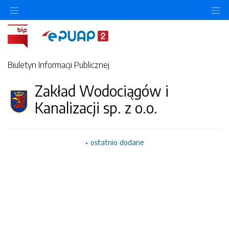
Ukryj/pokaż menu przedmiotowe
Uk
Biuletyn Informacji Publicznej
Zakład Wodociągów i
Kanalizacji sp. z o.o.
ostatnio dodane