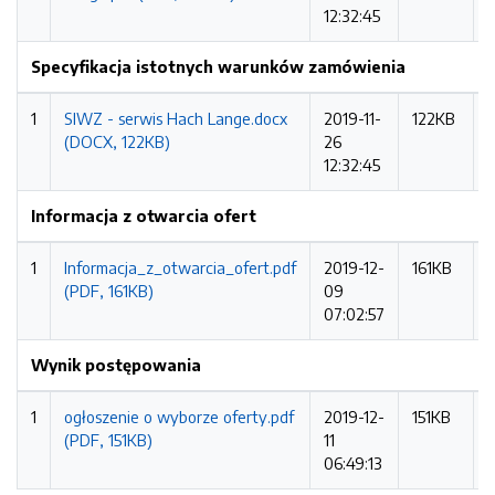
12:32:45
Specyfikacja istotnych warunków zamówienia
1
SIWZ - serwis Hach Lange.docx
2019-11-
122KB
(DOCX, 122KB)
26
r
12:32:45
Informacja z otwarcia ofert
1
Informacja_z_otwarcia_ofert.pdf
2019-12-
161KB
(PDF, 161KB)
09
r
07:02:57
Wynik postępowania
1
ogłoszenie o wyborze oferty.pdf
2019-12-
151KB
(PDF, 151KB)
11
r
06:49:13