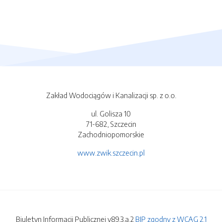
Zakład Wodociągów i Kanalizacji sp. z o.o.
ul. Golisza 10
71-682, Szczecin
Zachodniopomorskie
www.zwik.szczecin.pl
Biuletyn Informacji Publicznej v89.3.a.2
BIP zgodny z WCAG 2.1