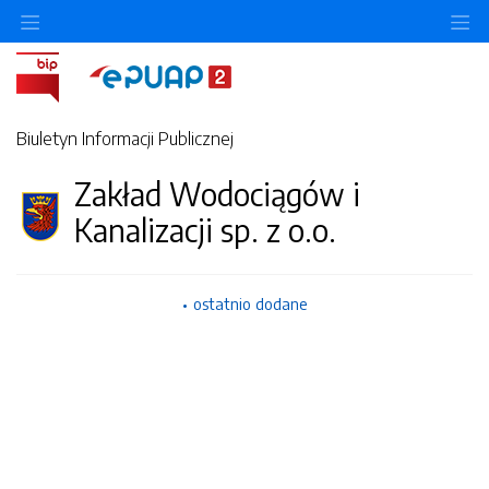
Ukryj/pokaż menu przedmiotowe
Uk
Biuletyn Informacji Publicznej
Zakład Wodociągów i
Kanalizacji sp. z o.o.
ostatnio dodane