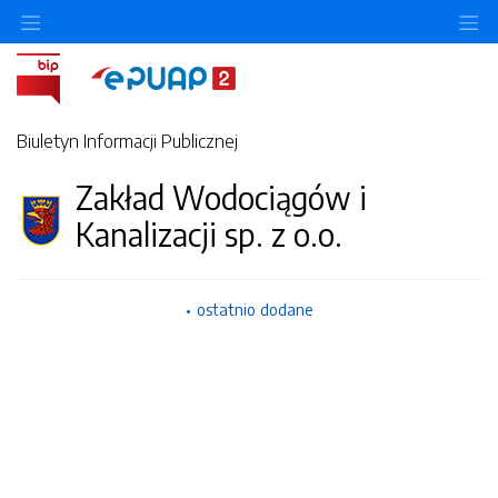
Ukryj/pokaż menu przedmiotowe
Uk
Biuletyn Informacji Publicznej
Zakład Wodociągów i
Kanalizacji sp. z o.o.
ostatnio dodane