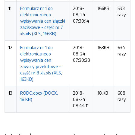
11
Formularz nr 1 do
2018-
166KB
593
elektronicznego
08-24
razy
wpisywania cen złączki
07:30:14
zaciskowe - część nr 7
xls.xls (XLS, 166KB)
12
Formularz nr 1 do
2018-
163KB
634
elektronicznego
08-24
razy
wpisywania cen
07:30:28
zawory przelotowe -
część nr 8 xls.xls (XLS,
163KB)
13
RODO.docx (DOCX,
2018-
18.KB
608
18.KB)
08-24
razy
08:44:11