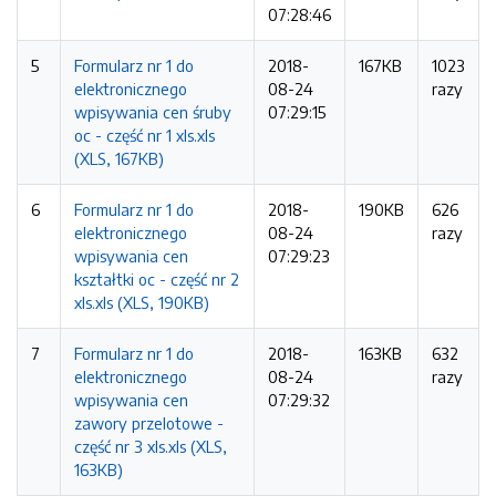
07:28:46
5
Formularz nr 1 do
2018-
167KB
1023
elektronicznego
08-24
razy
wpisywania cen śruby
07:29:15
oc - część nr 1 xls.xls
(XLS, 167KB)
6
Formularz nr 1 do
2018-
190KB
626
elektronicznego
08-24
razy
wpisywania cen
07:29:23
kształtki oc - część nr 2
xls.xls (XLS, 190KB)
7
Formularz nr 1 do
2018-
163KB
632
elektronicznego
08-24
razy
wpisywania cen
07:29:32
zawory przelotowe -
część nr 3 xls.xls (XLS,
163KB)