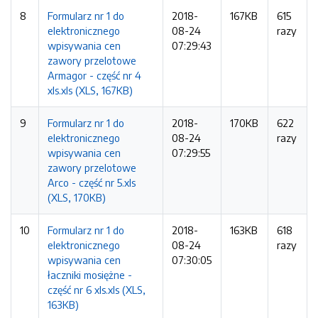
8
Formularz nr 1 do
2018-
167KB
615
elektronicznego
08-24
razy
wpisywania cen
07:29:43
zawory przelotowe
Armagor - część nr 4
xls.xls (XLS, 167KB)
9
Formularz nr 1 do
2018-
170KB
622
elektronicznego
08-24
razy
wpisywania cen
07:29:55
zawory przelotowe
Arco - część nr 5.xls
(XLS, 170KB)
10
Formularz nr 1 do
2018-
163KB
618
elektronicznego
08-24
razy
wpisywania cen
07:30:05
łaczniki mosiężne -
część nr 6 xls.xls (XLS,
163KB)