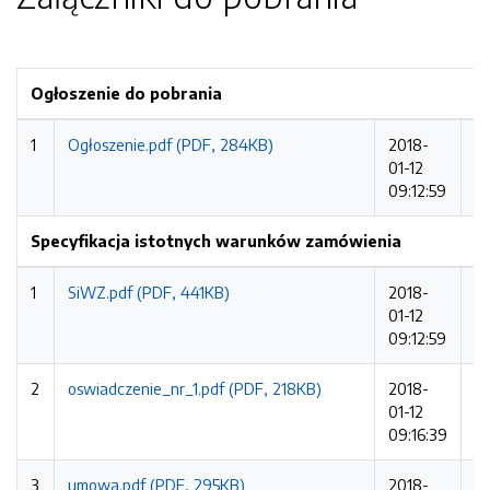
Ogłoszenie do pobrania
1
Ogłoszenie.pdf (PDF, 284KB)
2018-
2
01-12
09:12:59
Specyfikacja istotnych warunków zamówienia
1
SiWZ.pdf (PDF, 441KB)
2018-
4
01-12
09:12:59
2
oswiadczenie_nr_1.pdf (PDF, 218KB)
2018-
2
01-12
09:16:39
3
umowa.pdf (PDF, 295KB)
2018-
2