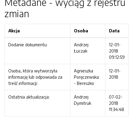
Metadane - wyciąg z rejestru
zmian
Akcja
Osoba
Data
Dodanie dokumentu:
Andrzej
12-01-
Łuczak
2018
09:12:59
Osoba, która wytworzyła
Agnieszka
12-01-
informację lub odpowiada za
Poręczewska
2018
treść informacji:
- Bereszko
Ostatnia aktualizacja:
Andrzej
07-02-
Dymitruk
2018
11:34:48