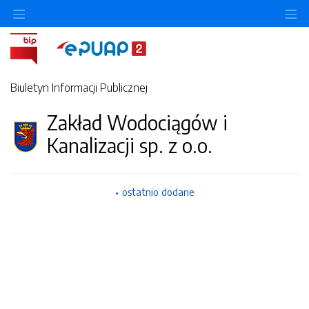
Ukryj/pokaż menu przedmiotowe
Uk
Biuletyn Informacji Publicznej
Zakład Wodociągów i
Kanalizacji sp. z o.o.
ostatnio dodane