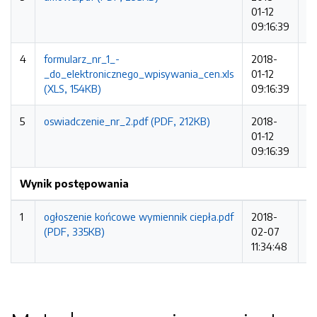
01-12
09:16:39
4
formularz_nr_1_-
2018-
1
_do_elektronicznego_wpisywania_cen.xls
01-12
(XLS, 154KB)
09:16:39
5
oswiadczenie_nr_2.pdf (PDF, 212KB)
2018-
2
01-12
09:16:39
Wynik postępowania
1
ogłoszenie końcowe wymiennik ciepła.pdf
2018-
3
(PDF, 335KB)
02-07
11:34:48