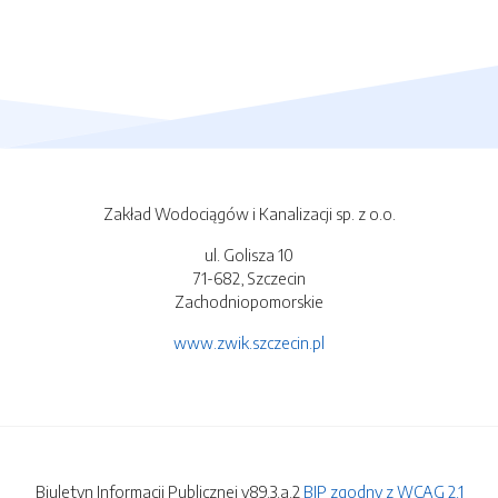
Zakład Wodociągów i Kanalizacji sp. z o.o.
ul. Golisza 10
71-682, Szczecin
Zachodniopomorskie
www.zwik.szczecin.pl
Biuletyn Informacji Publicznej v89.3.a.2
BIP zgodny z WCAG 2.1