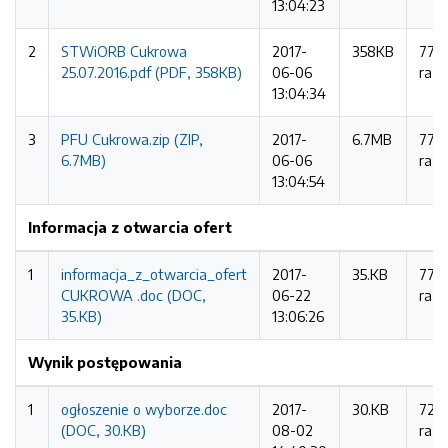
13:04:23
2
STWiORB Cukrowa
2017-
358KB
778
25.07.2016.pdf (PDF, 358KB)
06-06
razy
13:04:34
3
PFU Cukrowa.zip (ZIP,
2017-
6.7MB
777
6.7MB)
06-06
razy
13:04:54
Informacja z otwarcia ofert
1
informacja_z_otwarcia_ofert
2017-
35.KB
772
CUKROWA .doc (DOC,
06-22
razy
35.KB)
13:06:26
Wynik postępowania
1
ogłoszenie o wyborze.doc
2017-
30.KB
723
(DOC, 30.KB)
08-02
razy