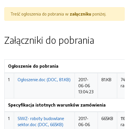
Treść ogłoszenia do pobrania w
załączniku
poniżej.
Załączniki do pobrania
Ogłoszenie do pobrania
1
Ogłoszenie.doc (DOC, 81.KB)
2017-
81.KB
746
06-06
razy
13:04:23
Specyfikacja istotnych warunków zamówienia
1
SIWZ- roboty budowlane
2017-
665KB
1101
sektor.doc (DOC, 665KB)
06-06
razy