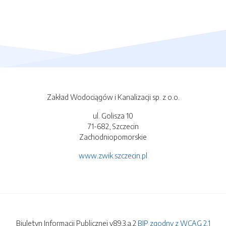
Zakład Wodociągów i Kanalizacji sp. z o.o.
ul. Golisza 10
71-682, Szczecin
Zachodniopomorskie
www.zwik.szczecin.pl
Biuletyn Informacji Publicznej v89.3.a.2
BIP zgodny z WCAG 2.1