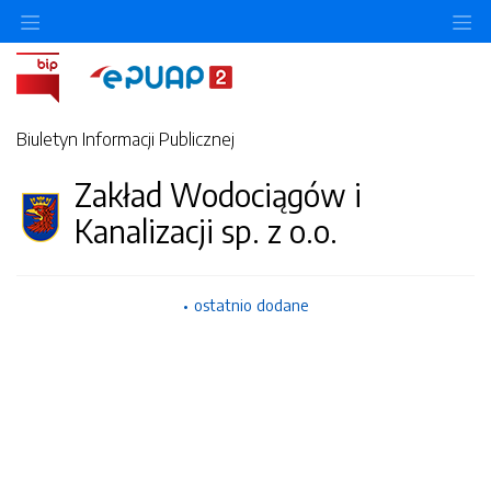
Ukryj/pokaż menu przedmiotowe
Uk
Biuletyn Informacji Publicznej
Zakład Wodociągów i
Kanalizacji sp. z o.o.
ostatnio dodane