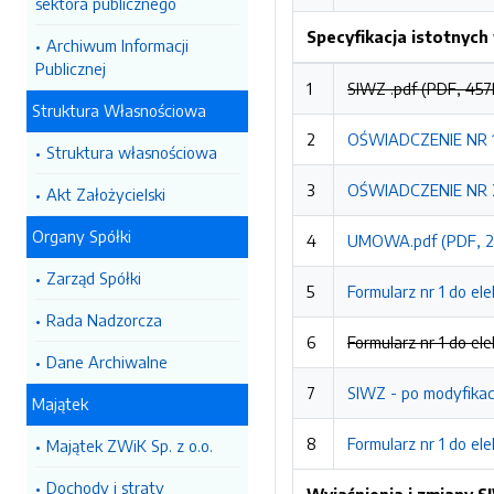
sektora publicznego
Specyfikacja istotnyc
Archiwum Informacji
Publicznej
1
SIWZ .pdf (PDF, 457
Struktura Własnościowa
2
OŚWIADCZENIE NR 1.
Struktura własnościowa
3
OŚWIADCZENIE NR 2
Akt Założycielski
Organy Spółki
4
UMOWA.pdf (PDF, 2
Zarząd Spółki
5
Formularz nr 1 do el
Rada Nadzorcza
6
Formularz nr 1 do el
Dane Archiwalne
7
SIWZ - po modyfikac
Majątek
8
Formularz nr 1 do el
Majątek ZWiK Sp. z o.o.
Dochody i straty