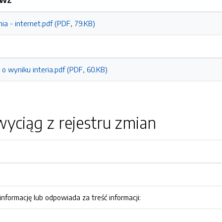
SIWZ
a - internet.pdf (PDF, 79.KB)
o wyniku interia.pdf (PDF, 60.KB)
yciąg z rejestru zmian
nformację lub odpowiada za treść informacji: