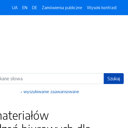
UA
EN
DE
Zamówienia publiczne
Wysoki kontrast
ka
Szukaj
wyszukiwanie zaawansowane
ateriałów