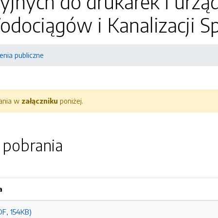
yjnych do drukarek i urzą
dociągów i Kanalizacji Spó
nia publiczne
rania w
załączniku
poniżej.
o pobrania
a
F, 154KB)