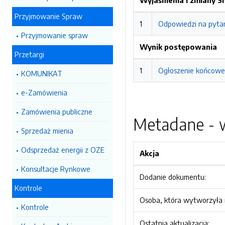
Wyjaśnienia i zmiany 
Przyjmowanie Spraw
1
Odpowiedzi na pytani
Przyjmowanie spraw
Wynik postępowania
Przetargi
1
Ogłoszenie końcowe 
KOMUNIKAT
e-Zamówienia
Zamówienia publiczne
Metadane - w
Sprzedaż mienia
Odsprzedaż energii z OZE
Akcja
Konsultacje Rynkowe
Dodanie dokumentu:
Kontrole
Osoba, która wytworzyła i
Kontrole
Ostatnia aktualizacja: