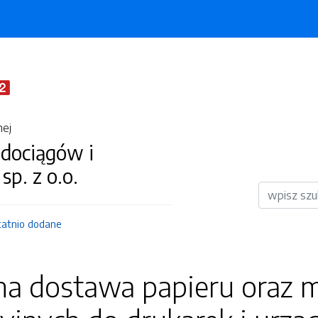
nej
dociągów i
 sp. z o.o.
Wyszukiwar
tatnio dodane
a dostawa papieru oraz m