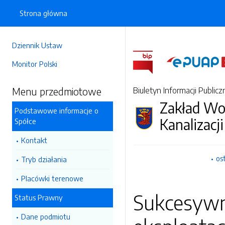
Strona główna
Dziennik Ustaw
Monitor Polski
Menu przedmiotowe
Biuletyn Informacji Publicz
Zakład Wo
Podstawowe informacje o
Kanalizacji
Spółce
Kontakt
os
Tryb działania
Placówki terenowe
Sukcesywn
Status Prawny
Dane podmiotu