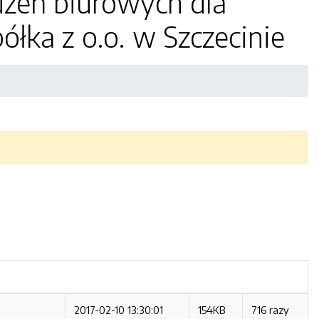
dzeń biurowych dla
łka z o.o. w Szczecinie
2017-02-10 13:30:01
154KB
716 razy