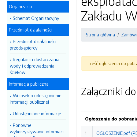
eksploatac
Organizacja
Zakładu Wo
Schemat Organizacyjny
Przedmiot działalności
Strona główna
Zamówie
Przedmiot działalności
przedsiębiorcy
Regulamin dostarczania
Treść ogłoszenia do pob
wody i odprowadzania
ścieków
Informacja publiczna
Załączniki d
Wniosek o udostępnienie
informacji publicznej
Udostępnione informacje
Ogłoszenie do pobrani
Ponowne
wykorzystywanie informacji
1
OGŁOSZENIE.pdf (PD