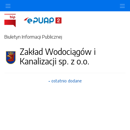
Ukryj/pokaż menu przedmiotowe
Uk
Biuletyn Informacji Publicznej
Zakład Wodociągów i
Kanalizacji sp. z o.o.
ostatnio dodane