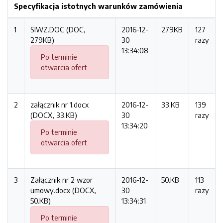
Specyfikacja istotnych warunków zamówienia
1
SIWZ.DOC (DOC,
2016-12-
279KB
127
279KB)
30
razy
13:34:08
Po terminie
otwarcia ofert
2
załącznik nr 1.docx
2016-12-
33.KB
139
(DOCX, 33.KB)
30
razy
13:34:20
Po terminie
otwarcia ofert
3
Załącznik nr 2 wzor
2016-12-
50.KB
113
umowy.docx (DOCX,
30
razy
50.KB)
13:34:31
Po terminie