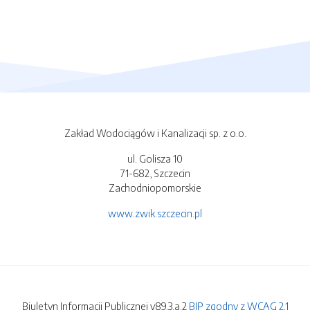
Zakład Wodociągów i Kanalizacji sp. z o.o.
ul. Golisza 10
71-682, Szczecin
Zachodniopomorskie
www.zwik.szczecin.pl
Biuletyn Informacji Publicznej v89.3.a.2
BIP zgodny z WCAG 2.1