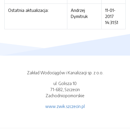
Ostatnia aktualizacja:
Andrzej
11-01-
Dymitruk
2017
14:31:51
Zakład Wodociągów i Kanalizacji sp. z o.o.
ul. Golisza 10
71-682, Szczecin
Zachodniopomorskie
www.zwik.szczecin.pl