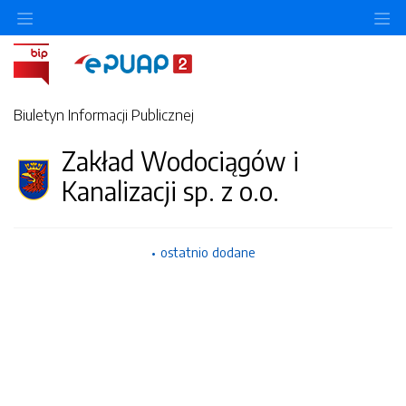
Ukryj/pokaż menu przedmiotowe
Uk
Biuletyn Informacji Publicznej
Zakład Wodociągów i
Kanalizacji sp. z o.o.
ostatnio dodane