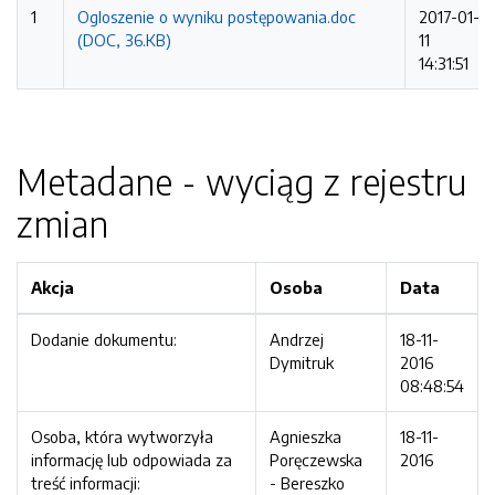
1
Ogloszenie o wyniku postępowania.doc
2017-01-
(DOC, 36.KB)
11
14:31:51
Metadane - wyciąg z rejestru
zmian
Akcja
Osoba
Data
Dodanie dokumentu:
Andrzej
18-11-
Dymitruk
2016
08:48:54
Osoba, która wytworzyła
Agnieszka
18-11-
informację lub odpowiada za
Poręczewska
2016
treść informacji:
- Bereszko