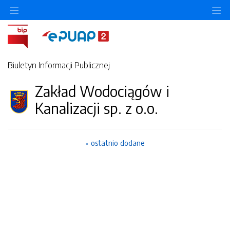
Ukryj/pokaż menu przedmiotowe
Uk
Biuletyn Informacji Publicznej
Zakład Wodociągów i
Kanalizacji sp. z o.o.
ostatnio dodane