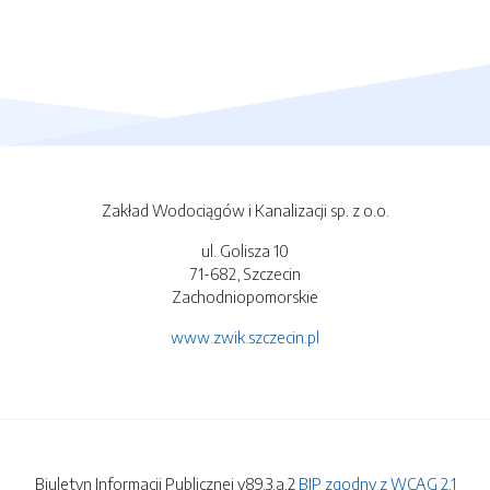
Zakład Wodociągów i Kanalizacji sp. z o.o.
ul. Golisza 10
71-682, Szczecin
Zachodniopomorskie
www.zwik.szczecin.pl
Biuletyn Informacji Publicznej v89.3.a.2
BIP zgodny z WCAG 2.1