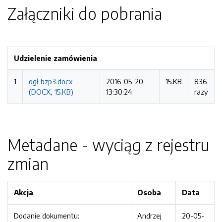
Załączniki do pobrania
Udzielenie zamówienia
1
ogł bzp3.docx
2016-05-20
15.KB
836
(DOCX, 15.KB)
13:30:24
razy
Metadane - wyciąg z rejestru
zmian
Akcja
Osoba
Data
Dodanie dokumentu:
Andrzej
20-05-