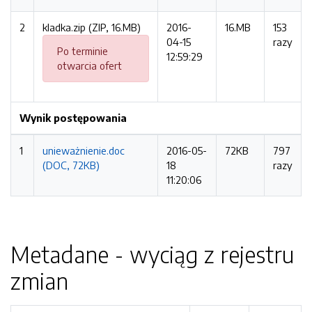
2
kladka.zip (ZIP, 16.MB)
2016-
16.MB
153
04-15
razy
Po terminie
12:59:29
otwarcia ofert
Wynik postępowania
1
unieważnienie.doc
2016-05-
72KB
797
(DOC, 72KB)
18
razy
11:20:06
Metadane - wyciąg z rejestru
zmian