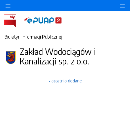
Ukryj/pokaż menu przedmiotowe
Uk
Biuletyn Informacji Publicznej
Zakład Wodociągów i
Kanalizacji sp. z o.o.
ostatnio dodane