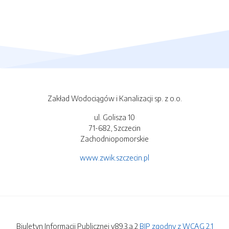
Zakład Wodociągów i Kanalizacji sp. z o.o.
ul. Golisza 10
71-682, Szczecin
Zachodniopomorskie
www.zwik.szczecin.pl
Biuletyn Informacji Publicznej v89.3.a.2
BIP zgodny z WCAG 2.1