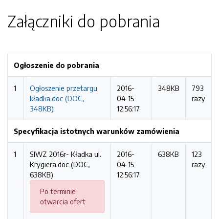
Załączniki do pobrania
Ogłoszenie do pobrania
1
Ogłoszenie przetargu
2016-
348KB
793
kładka.doc (DOC,
04-15
razy
348KB)
12:56:17
Specyfikacja istotnych warunków zamówienia
1
SIWZ 2016r- Kładka ul.
2016-
638KB
123
Krygiera.doc (DOC,
04-15
razy
638KB)
12:56:17
Po terminie
otwarcia ofert