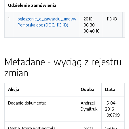
Udzielenie zamówienia
1
ogloszenie_o_zawarciu_umowy
2016-
113KB
7
Pomorska.doc (DOC, 113KB)
06-30
r
08:40:16
Metadane - wyciąg z rejestru
zmian
Akcja
Osoba
Data
Dodanie dokumentu:
Andrzej
15-04-
Dymitruk
2016
10:07:19
Osoba, która wytworzyła
Dorota
15-04-