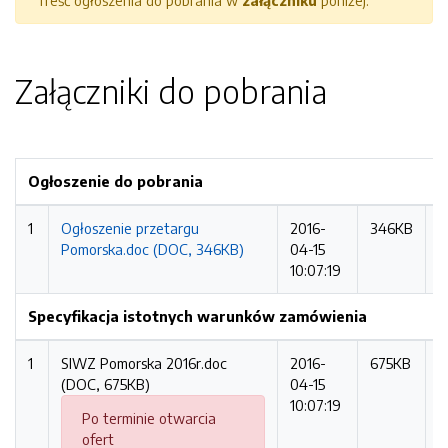
Treść ogłoszenia do pobrania w
załączniku
poniżej.
Załączniki do pobrania
Ogłoszenie do pobrania
1
Ogłoszenie przetargu
2016-
346KB
9
Pomorska.doc (DOC, 346KB)
04-15
r
10:07:19
Specyfikacja istotnych warunków zamówienia
1
SIWZ Pomorska 2016r.doc
2016-
675KB
2
(DOC, 675KB)
04-15
r
10:07:19
Po terminie otwarcia
ofert