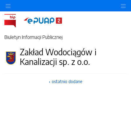
Ukryj/pokaż menu przedmiotowe
Uk
Biuletyn Informacji Publicznej
Zakład Wodociągów i
Kanalizacji sp. z o.o.
ostatnio dodane