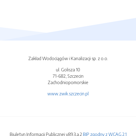
Zakład Wodociągów i Kanalizacji sp. z o.o.
ul. Golisza 10
71-682, Szczecin
Zachodniopomorskie
www.zwik.szczecin.pl
Biuletyn Informacji Publicznej v89.3.a.2
BIP zgodny z WCAG 2.1