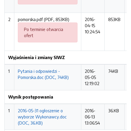
2
pomorska.pdf (PDF, 853KB)
2016-
853KB
1
04-15
r
Po terminie otwarcia
10:24:54
ofert
Wyjaśnienia i zmiany SIWZ
1
Pytania i odpowiedzi -
2016-
74KB
8
Pomorska.doc (DOC, 74KB)
05-05
r
12:19:02
Wynik postępowania
1
2016-05-31 ogłoszenie o
2016-
36.KB
8
wyborze Wykonawcy.doc
06-13
r
(DOC, 36.KB)
13:06:54