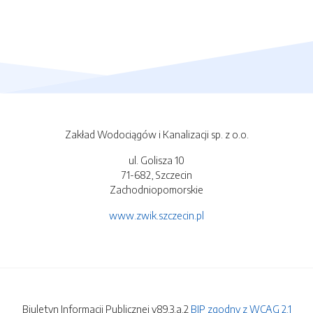
Zakład Wodociągów i Kanalizacji sp. z o.o.
ul. Golisza 10
71-682, Szczecin
Zachodniopomorskie
www.zwik.szczecin.pl
Biuletyn Informacji Publicznej v89.3.a.2
BIP zgodny z WCAG 2.1