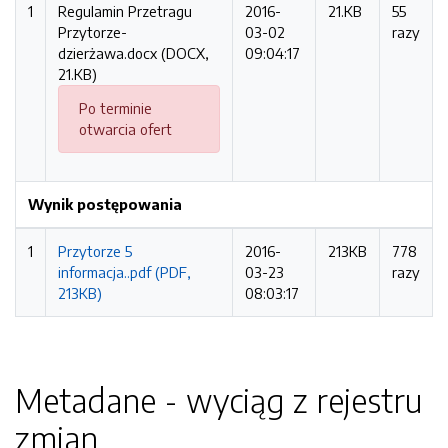
1
Regulamin Przetragu
2016-
21.KB
55
Przytorze-
03-02
razy
dzierżawa.docx (DOCX,
09:04:17
21.KB)
Po terminie
otwarcia ofert
Wynik postępowania
1
Przytorze 5
2016-
213KB
778
informacja..pdf (PDF,
03-23
razy
213KB)
08:03:17
Metadane - wyciąg z rejestru
zmian