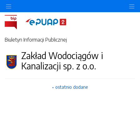
Ukryj/pokaż menu przedmiotowe
Uk
Biuletyn Informacji Publicznej
Zakład Wodociągów i
Kanalizacji sp. z o.o.
ostatnio dodane