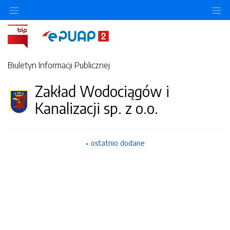
Ukryj/pokaż menu przedmiotowe
Uk
Biuletyn Informacji Publicznej
Zakład Wodociągów i
Kanalizacji sp. z o.o.
ostatnio dodane