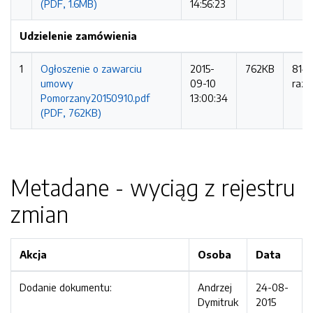
(PDF, 1.6MB)
14:56:23
Udzielenie zamówienia
1
Ogłoszenie o zawarciu
2015-
762KB
814
umowy
09-10
razy
Pomorzany20150910.pdf
13:00:34
(PDF, 762KB)
Metadane - wyciąg z rejestru
zmian
Akcja
Osoba
Data
Dodanie dokumentu:
Andrzej
24-08-
Dymitruk
2015