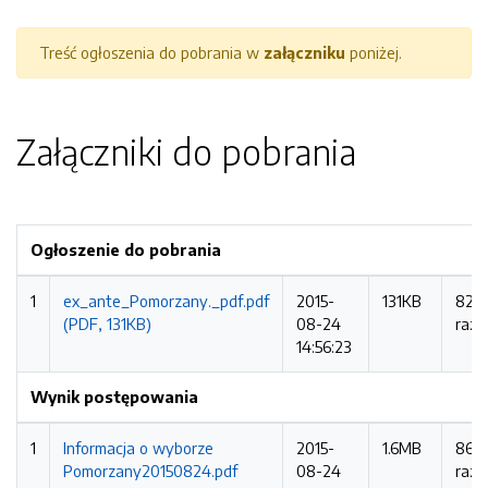
Treść ogłoszenia do pobrania w
załączniku
poniżej.
Załączniki do pobrania
Ogłoszenie do pobrania
1
ex_ante_Pomorzany._pdf.pdf
2015-
131KB
827
(PDF, 131KB)
08-24
razy
14:56:23
Wynik postępowania
1
Informacja o wyborze
2015-
1.6MB
868
Pomorzany20150824.pdf
08-24
razy