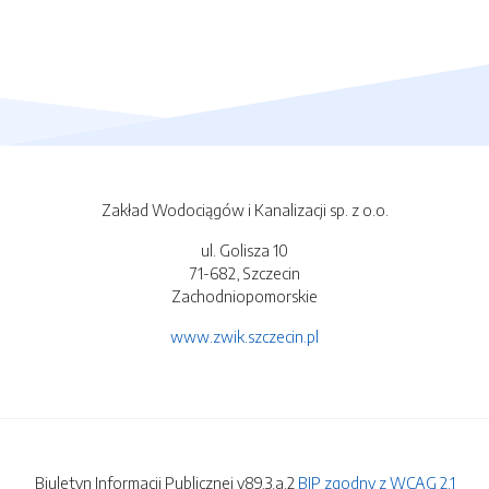
Zakład Wodociągów i Kanalizacji sp. z o.o.
ul. Golisza 10
71-682, Szczecin
Zachodniopomorskie
www.zwik.szczecin.pl
Biuletyn Informacji Publicznej v89.3.a.2
BIP zgodny z WCAG 2.1